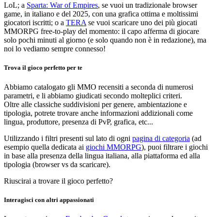
LoL; a
Sparta: War of Empires
, se vuoi un tradizionale browser
game, in italiano e del 2025, con una grafica ottima e moltissimi
giocatori iscritti; o a
TERA
se vuoi scaricare uno dei più giocati
MMORPG free-to-play del momento: il capo afferma di giocare
solo pochi minuti al giorno (e solo quando non è in redazione), ma
noi lo vediamo sempre connesso!
Trova il gioco perfetto per te
Abbiamo catalogato gli MMO recensiti a seconda di numerosi
parametri, e li abbiamo giudicati secondo molteplici criteri.
Oltre alle classiche suddivisioni per genere, ambientazione e
tipologia, potrete trovare anche informazioni addizionali come
lingua, produttore, presenza di PvP, grafica, etc...
Utilizzando i filtri presenti sul lato di ogni
pagina di categoria
(ad
esempio quella dedicata ai
giochi MMORPG
), puoi filtrare i giochi
in base alla presenza della lingua italiana, alla piattaforma ed alla
tipologia (browser vs da scaricare).
Riuscirai a trovare il gioco perfetto?
Interagisci con altri appassionati