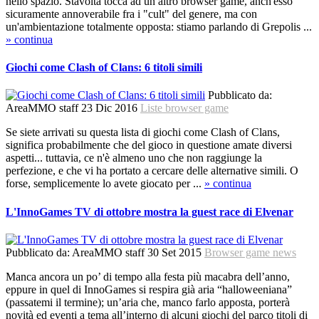
nello spazio. Stavolta tocca ad un altro browser game, anch'esso
sicuramente annoverabile fra i "cult" del genere, ma con
un'ambientazione totalmente opposta: stiamo parlando di Grepolis ...
» continua
Giochi come Clash of Clans: 6 titoli simili
Pubblicato da:
AreaMMO staff
23 Dic 2016
Liste browser game
Se siete arrivati su questa lista di giochi come Clash of Clans,
significa probabilmente che del gioco in questione amate diversi
aspetti... tuttavia, ce n'è almeno uno che non raggiunge la
perfezione, e che vi ha portato a cercare delle alternative simili. O
forse, semplicemente lo avete giocato per ...
» continua
L'InnoGames TV di ottobre mostra la guest race di Elvenar
Pubblicato da:
AreaMMO staff
30 Set 2015
Browser game news
Manca ancora un po’ di tempo alla festa più macabra dell’anno,
eppure in quel di InnoGames si respira già aria “halloweeniana”
(passatemi il termine); un’aria che, manco farlo apposta, porterà
novità ed eventi a tema all’interno di alcuni giochi del parco titoli di