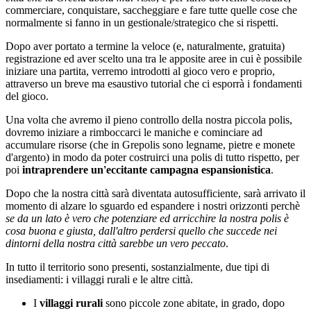
commerciare, conquistare, saccheggiare e fare tutte quelle cose che
normalmente si fanno in un gestionale/strategico che si rispetti.
Dopo aver portato a termine la veloce (e, naturalmente, gratuita)
registrazione ed aver scelto una tra le apposite aree in cui è possibile
iniziare una partita, verremo introdotti al gioco vero e proprio,
attraverso un breve ma esaustivo tutorial che ci esporrà i fondamenti
del gioco.
Una volta che avremo il pieno controllo della nostra piccola polis,
dovremo iniziare a rimboccarci le maniche e cominciare ad
accumulare risorse (che in Grepolis sono legname, pietre e monete
d'argento) in modo da poter costruirci una polis di tutto rispetto, per
poi
intraprendere un'eccitante campagna espansionistica
.
Dopo che la nostra città sarà diventata autosufficiente, sarà arrivato il
momento di alzare lo sguardo ed espandere i nostri orizzonti perchè
se da un lato è vero che potenziare ed arricchire la nostra polis è
cosa buona e giusta, dall'altro perdersi quello che succede nei
dintorni della nostra città sarebbe un vero peccato
.
In tutto il territorio sono presenti, sostanzialmente, due tipi di
insediamenti: i villaggi rurali e le altre città.
I
villaggi rurali
sono piccole zone abitate, in grado, dopo