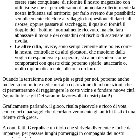
essere state conquistate, di rifornire il nostro magazzino con
utili risorse che ci permetteranno di aumentare ulteriormente la
nostra influenza sul territorio; per farlo avremo due possibilità:
semplicemente chiedere al villaggio in questione di darci tali
risorse, oppure passare al saccheggio, il quale ci fornirà il
doppio del “bottino” normalmente ricevuto, ma che farà
abbassare il morale dei contadini col rischio di scatenare una
rivolta.
Le
altre città
, invece, sono semplicemente altre poleis come
la nostra, controllate da altri giocatori, che muoiono dalla
voglia di espandersi e prosperare; sta a noi decidere come
comportarci con queste città: potremo spiarle, attaccarle o,
molto diplomaticamente, allearci con loro.
Quando la terraferma non avrà più segreti per noi, potremo anche
metter su un porto e dedicarci alla costruzione di imbarcazioni, che
ci permetteranno di raggiungere le coste vicine e fondare nuove città
(soprattutto se gli Dei saranno favorevoli ai nostri piani!).
Graficamente parlando, il gioco, risulta piacevole e ricco di vota,
con colori e paesaggi che ricordano veramente gli antichi fasti di una
ridente città greca.
A conti fatti,
Grepolis
è un titolo che si rivela divertente e facile da
imparare, per passare lunghi pomeriggi in compagnia dei nostri