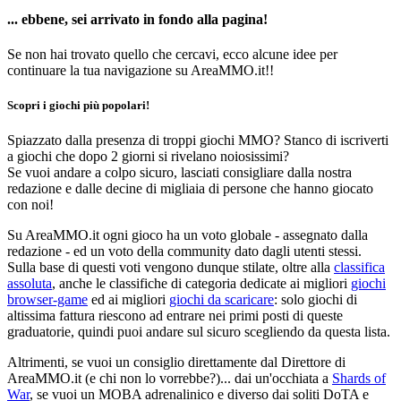
... ebbene, sei arrivato in fondo alla pagina!
Se non hai trovato quello che cercavi, ecco alcune idee per
continuare la tua navigazione su AreaMMO.it!!
Scopri i giochi più popolari!
Spiazzato dalla presenza di troppi giochi MMO? Stanco di iscriverti
a giochi che dopo 2 giorni si rivelano noiosissimi?
Se vuoi andare a colpo sicuro, lasciati consigliare dalla nostra
redazione e dalle decine di migliaia di persone che hanno giocato
con noi!
Su AreaMMO.it ogni gioco ha un voto globale - assegnato dalla
redazione - ed un voto della community dato dagli utenti stessi.
Sulla base di questi voti vengono dunque stilate, oltre alla
classifica
assoluta
, anche le classifiche di categoria dedicate ai migliori
giochi
browser-game
ed ai migliori
giochi da scaricare
: solo giochi di
altissima fattura riescono ad entrare nei primi posti di queste
graduatorie, quindi puoi andare sul sicuro scegliendo da questa lista.
Altrimenti, se vuoi un consiglio direttamente dal Direttore di
AreaMMO.it (e chi non lo vorrebbe?)... dai un'occhiata a
Shards of
War
, se vuoi un MOBA adrenalinico e diverso dai soliti DoTA e