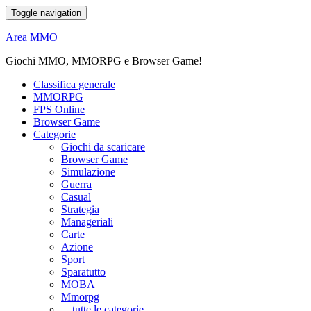
Toggle navigation
Area MMO
Giochi MMO, MMORPG e Browser Game!
Classifica generale
MMORPG
FPS Online
Browser Game
Categorie
Giochi da scaricare
Browser Game
Simulazione
Guerra
Casual
Strategia
Manageriali
Carte
Azione
Sport
Sparatutto
MOBA
Mmorpg
... tutte le categorie