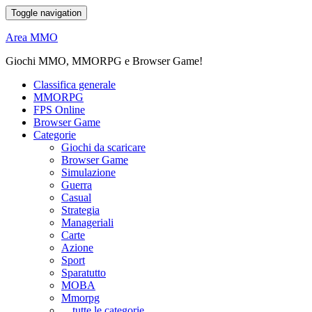
Toggle navigation
Area MMO
Giochi MMO, MMORPG e Browser Game!
Classifica generale
MMORPG
FPS Online
Browser Game
Categorie
Giochi da scaricare
Browser Game
Simulazione
Guerra
Casual
Strategia
Manageriali
Carte
Azione
Sport
Sparatutto
MOBA
Mmorpg
... tutte le categorie