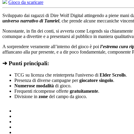
Gioco da scaricare
Sviluppato dai ragazzi di Dire Wolf Digital attingendo a piene mani dal
universo narrativo di Tamriel
, che prende alcune meccaniche vincenti 
Nonostante, in fin dei conti, si avverta come Legends sia chiaramente is
comunque a divertire e a presentarsi al pubblico in maniera qualitativ
A sorprendere veramente all’interno del gioco è poi
l’estrema cura ri
affiancano alla pur presente, e a dir poco fondamentale, componente 
➔ Punti principali:
TCG su licenza che reinterpreta l'universo di
Elder Scrolls
.
Presenza di diverse campagne per
giocatore singolo
.
Numerose modalità
di gioco.
Frequenti ricompense offerte
gratuitamente
.
Divisione in
zone
del campo da gioco.