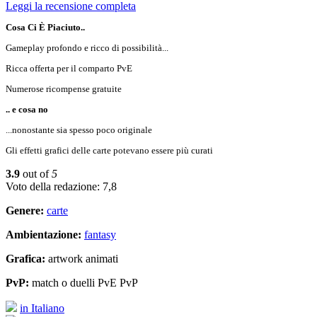
Leggi la recensione completa
Cosa Ci È Piaciuto..
Gameplay profondo e ricco di possibilità...
Ricca offerta per il comparto PvE
Numerose ricompense gratuite
.. e cosa no
...nonostante sia spesso poco originale
Gli effetti grafici delle carte potevano essere più curati
3.9
out of
5
Voto della redazione: 7,8
Genere:
carte
Ambientazione:
fantasy
Grafica:
artwork animati
PvP:
match o duelli PvE PvP
in Italiano