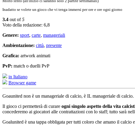
Molto lento (all'inizio ci saranno solo 2 partite settimanali)
Inadatto se volete un gioco che vi tenga immersi per ore e ore ogni giorno
3.4
out of
5
Voto della redazione: 6,8
Genere:
sport
,
carte
,
manageriali
Ambientazione:
città
,
presente
Grafica:
artwork animati
PvP:
match o duelli PvP
in Italiano
Browser game
Goaunited non è un manageriale di calcio, è IL manageriale di calcio.
Il gioco ci permetterà di curare
ogni singolo aspetto della vita calcist
concederemo ai giocatori alle contrattazioni con lo staff; tutto sarà nel
Goalunited è una tappa obbligata per tutti coloro che amano il calcio e, 