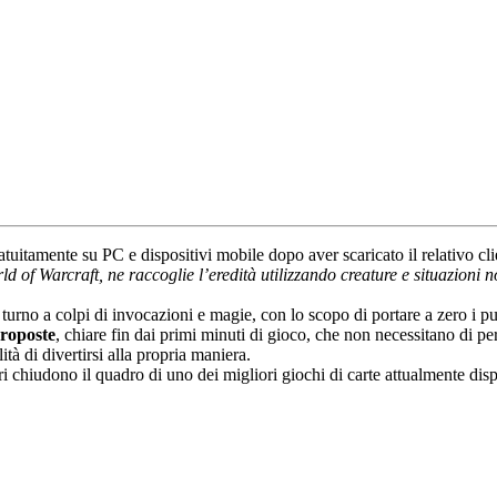
tuitamente su PC e dispositivi mobile dopo aver scaricato il relativo cli
orld of Warcraft, ne raccoglie l’eredità utilizzando creature e situazi
urno a colpi di invocazioni e magie, con lo scopo di portare a zero i pun
proposte
, chiare fin dai primi minuti di gioco, che non necessitano di p
ità di divertirsi alla propria maniera.
chiudono il quadro di uno dei migliori giochi di carte attualmente disp