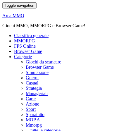
Toggle navigation
Area MMO
Giochi MMO, MMORPG e Browser Game!
Classifica generale
MMORPG
FPS Online
Browser Game
Categorie
Giochi da scaricare
Browser Game
Simulazione
Guerra
Casual
Strategia
Manageriali
Carte
Azione
Sport
Sparatutto
MOBA
Mmorpg
... tutte le categorie