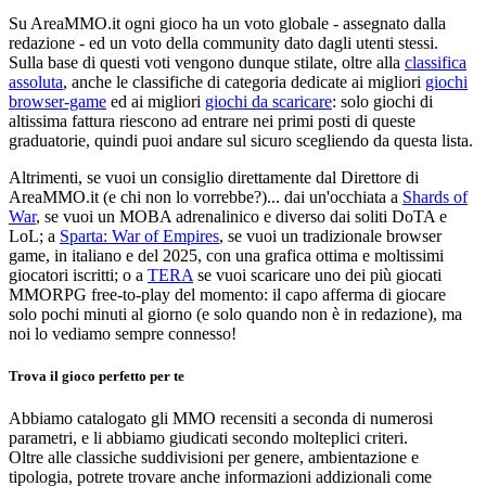
Su AreaMMO.it ogni gioco ha un voto globale - assegnato dalla
redazione - ed un voto della community dato dagli utenti stessi.
Sulla base di questi voti vengono dunque stilate, oltre alla
classifica
assoluta
, anche le classifiche di categoria dedicate ai migliori
giochi
browser-game
ed ai migliori
giochi da scaricare
: solo giochi di
altissima fattura riescono ad entrare nei primi posti di queste
graduatorie, quindi puoi andare sul sicuro scegliendo da questa lista.
Altrimenti, se vuoi un consiglio direttamente dal Direttore di
AreaMMO.it (e chi non lo vorrebbe?)... dai un'occhiata a
Shards of
War
, se vuoi un MOBA adrenalinico e diverso dai soliti DoTA e
LoL; a
Sparta: War of Empires
, se vuoi un tradizionale browser
game, in italiano e del 2025, con una grafica ottima e moltissimi
giocatori iscritti; o a
TERA
se vuoi scaricare uno dei più giocati
MMORPG free-to-play del momento: il capo afferma di giocare
solo pochi minuti al giorno (e solo quando non è in redazione), ma
noi lo vediamo sempre connesso!
Trova il gioco perfetto per te
Abbiamo catalogato gli MMO recensiti a seconda di numerosi
parametri, e li abbiamo giudicati secondo molteplici criteri.
Oltre alle classiche suddivisioni per genere, ambientazione e
tipologia, potrete trovare anche informazioni addizionali come