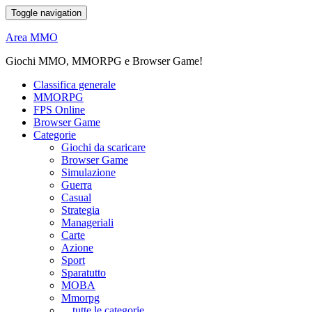
Toggle navigation
Area MMO
Giochi MMO, MMORPG e Browser Game!
Classifica generale
MMORPG
FPS Online
Browser Game
Categorie
Giochi da scaricare
Browser Game
Simulazione
Guerra
Casual
Strategia
Manageriali
Carte
Azione
Sport
Sparatutto
MOBA
Mmorpg
... tutte le categorie