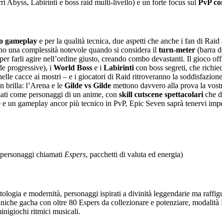
i Abyss, Labirinti e boss raid multi-livello) e un forte focus sul
PvP co
uo gameplay
e per la qualità tecnica, due aspetti che anche i fan di Rai
ono una complessità notevole quando si considera il
turn-meter
(barra de
 per farli agire nell’ordine giusto, creando combo devastanti. Il gioco of
de progressive), i
World Boss
e i
Labirinti
con boss segreti, che richie
elle cacce ai mostri – e i giocatori di Raid ritroveranno la soddisfazione (
n brilla: l’Arena e le
Gilde vs Gilde
mettono davvero alla prova la vostra
mati come personaggi di un anime, con
skill cutscene spettacolari
che da
 e un gameplay ancor più tecnico in PvP, Epic Seven saprà tenervi impe
 personaggi chiamati
Espers
, pacchetti di valuta ed energia)
ologia e modernità, personaggi ispirati a divinità leggendarie ma raff
iche gacha con oltre 80 Espers da collezionare e potenziare, modalità 
inigiochi ritmici musicali.