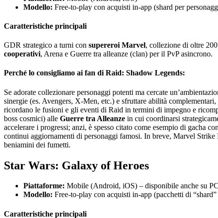
Modello:
Free-to-play con acquisti in-app (shard per personaggi
Caratteristiche principali
GDR strategico a turni con
supereroi Marvel
, collezione di oltre 20
cooperativi
, Arena e Guerre tra alleanze (clan) per il PvP asincrono.
Perché lo consigliamo ai fan di Raid: Shadow Legends:
Se adorate collezionare personaggi potenti ma cercate un’ambientazio
sinergie (es. Avengers, X-Men, etc.) e sfruttare abilità complementa
ricordano le fusioni e gli eventi di Raid in termini di impegno e rico
boss cosmici) alle
Guerre tra Alleanze
in cui coordinarsi strategica
accelerare i progressi; anzi, è spesso citato come esempio di gacha c
continui aggiornamenti di personaggi famosi. In breve, Marvel Strike 
beniamini dei fumetti.
Star Wars: Galaxy of Heroes
Piattaforme:
Mobile (Android, iOS) – disponibile anche su PC
Modello:
Free-to-play con acquisti in-app (pacchetti di “shard
Caratteristiche principali