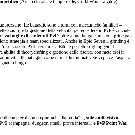
mpetitivo
(Arena classica e tempo reale, Guild Wars tra gilde).
d apprezzano. Le battaglie sono a turni con meccaniche familiari –
lle azioni) e la gestione della velocità: per eccellere in PvP è cruciale
fre
valanghe di contenuti PvE
: oltre a una lunga campagna principale
dono strategia e team specializzati. Anche in Epic Seven il grinding è
e frustrazione!) di cercare statistiche perfette sugli oggetti, in
 abilità di theorycrafting e gestione delle risorse, con meta eroi in
nno vita alle battaglie come in un film animato. Se vi piace l’aspetto
gnati a lungo.
igurati come eroi contemporanei “alla moda” –,
stile audiovisivo
PvE (campagna, dungeon rituali, prove infernali) e
PvP Point War