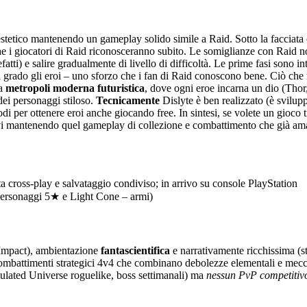
stetico mantenendo un gameplay solido simile a Raid. Sotto la facciata
che i giocatori di Raid riconosceranno subito. Le somiglianze con Raid 
efatti) e salire gradualmente di livello di difficoltà. Le prime fasi sono 
e di grado gli eroi – uno sforzo che i fan di Raid conoscono bene. Ciò che
na
metropoli moderna futuristica
, dove ogni eroe incarna un dio (Thor
ei personaggi stiloso.
Tecnicamente
Dislyte è ben realizzato (è svilup
odi per ottenere eroi anche giocando free. In sintesi, se volete un gioc
rvi mantenendo quel gameplay di collezione e combattimento che già am
cross-play e salvataggio condiviso; in arrivo su console PlayStation
 personaggi 5★ e Light Cone – armi)
 Impact), ambientazione
fantascientifica
e narrativamente ricchissima (s
 combattimenti strategici 4v4 che combinano debolezze elementali e mec
mulated Universe roguelike, boss settimanali) ma
nessun PvP competitiv