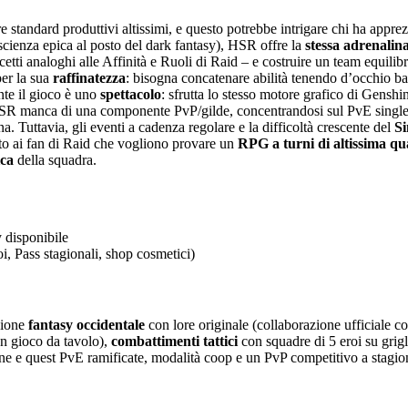
standard produttivi altissimi, e questo potrebbe intrigare chi ha apprez
cienza epica al posto del dark fantasy), HSR offre la
stessa adrenalina
tti analoghi alle Affinità e Ruoli di Raid – e costruire un team equili
per la sua
raffinatezza
: bisogna concatenare abilità tenendo d’occhio bar
nte il gioco è uno
spettacolo
: sfrutta lo stesso motore grafico di Genshi
HSR manca di una componente PvP/gilde, concentrandosi sul PvE single-pl
. Tuttavia, gli eventi a cadenza regolare e la difficoltà crescente del
Si
ato ai fan di Raid che vogliono provare un
RPG a turni di altissima qua
ica
della squadra.
 disponibile
, Pass stagionali, shop cosmetici)
zione
fantasy occidentale
con lore originale (collaborazione ufficiale c
un gioco da tavolo),
combattimenti tattici
con squadre di 5 eroi su grigl
agne e quest PvE ramificate, modalità coop e un PvP competitivo a stagio