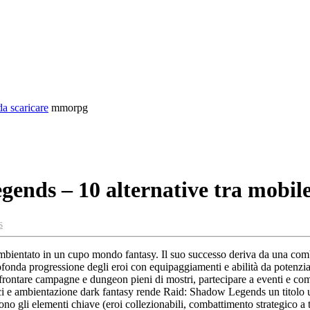
da scaricare
mmorpg
gends – 10 alternative tra mobil
s
bientato in un cupo mondo fantasy. Il suo successo deriva da una combi
ofonda progressione degli eroi con equipaggiamenti e abilità da potenz
ffrontare campagne e dungeon pieni di mostri, partecipare a eventi e com
ci e ambientazione dark fantasy rende Raid: Shadow Legends un titolo u
no gli elementi chiave (eroi collezionabili, combattimento strategico 