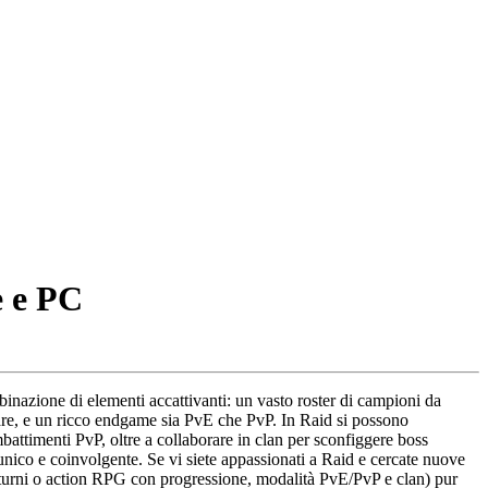
e e PC
nazione di elementi accattivanti: un vasto roster di campioni da
iare, e un ricco endgame sia PvE che PvP. In Raid si possono
battimenti PvP, oltre a collaborare in clan per sconfiggere boss
nico e coinvolgente. Se vi siete appassionati a Raid e cercate nuove
a turni o action RPG con progressione, modalità PvE/PvP e clan) pur