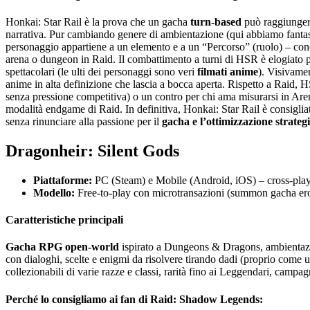
Honkai: Star Rail è la prova che un gacha
turn-based
può raggiungere 
narrativa. Pur cambiando genere di ambientazione (qui abbiamo fantas
personaggio appartiene a un elemento e a un “Percorso” (ruolo) – conce
arena o dungeon in Raid. Il combattimento a turni di HSR è elogiato 
spettacolari (le ulti dei personaggi sono veri
filmati anime
). Visivame
anime in alta definizione che lascia a bocca aperta. Rispetto a Raid, 
senza pressione competitiva) o un contro per chi ama misurarsi in Arena
modalità endgame di Raid. In definitiva, Honkai: Star Rail è consigli
senza rinunciare alla passione per il
gacha e l’ottimizzazione strateg
Dragonheir: Silent Gods
Piattaforme:
PC (Steam) e Mobile (Android, iOS) – cross-play
Modello:
Free-to-play con microtransazioni (summon gacha eroi
Caratteristiche principali
Gacha RPG open-world
ispirato a Dungeons & Dragons, ambienta
con dialoghi, scelte e enigmi da risolvere tirando dadi (proprio come 
collezionabili di varie razze e classi, rarità fino ai Leggendari, camp
Perché lo consigliamo ai fan di Raid: Shadow Legends: