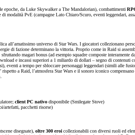
tte le epoche, da Luke Skywalker a The Mandalorian), combattimenti
RPG
e di modalità PvE (campagne Lato Chiaro/Scuro, eventi leggendari, assa
plica all’amatissimo universo di Star Wars. I giocatori collezionano pers
e sinergie di fazione determinano la vittoria. Proprio come in Raid si as
, sfruttando magari bonus (ad esempio squadre composte interamente da 
ownload e incassi superiori a 1 miliardo di dollari – segno di contenuti
), eventi a tempo per sbloccare personaggi leggendari (simili alle fusi
ca” rispetto a Raid, l’atmosfera Star Wars e il sonoro iconico compensan
.
ulatore;
client PC nativo
disponibile (Smilegate Stove)
artefatti, pacchetti risorse)
utscene disegnate),
oltre 300 eroi
collezionabili con diversi ruoli ed el