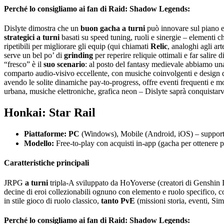
Perché lo consigliamo ai fan di Raid: Shadow Legends:
Dislyte dimostra che un
buon gacha a turni
può innovare sul piano e
strategici a turni
basati su speed tuning, ruoli e sinergie – elementi 
ripetibili per migliorare gli equip (qui chiamati
Relic
, analoghi agli art
serve un bel po’ di
grinding
per reperire reliquie ottimali e far salir
“fresco” è il
suo scenario
: al posto del fantasy medievale abbiamo u
comparto audio-visivo eccellente, con musiche coinvolgenti e design d
avendo le solite dinamiche pay-to-progress, offre eventi frequenti e m
urbana, musiche elettroniche, grafica neon – Dislyte saprà conquista
Honkai: Star Rail
Piattaforme:
PC
(Windows), Mobile (Android, iOS) – supporta 
Modello:
Free-to-play con acquisti in-app (gacha per ottenere
Caratteristiche principali
JRPG
a turni
tripla-A sviluppato da HoYoverse (creatori di Genshin
decine di eroi collezionabili ognuno con elemento e ruolo specifico,
in stile gioco di ruolo classico,
tanto PvE
(missioni storia, eventi, Si
Perché lo consigliamo ai fan di Raid: Shadow Legends: