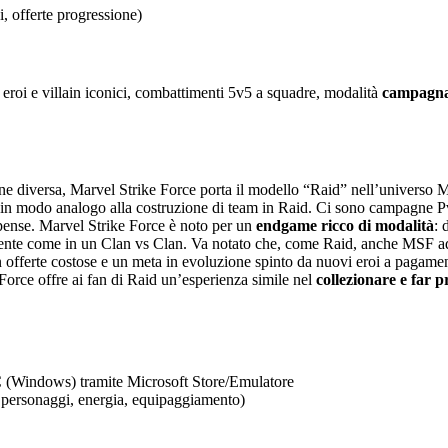
, offerte progressione)
0 eroi e villain iconici, combattimenti 5v5 a squadre, modalità
campagn
ne diversa, Marvel Strike Force porta il modello “Raid” nell’universo 
ri, in modo analogo alla costruzione di team in Raid. Ci sono campagne
mpense. Marvel Strike Force è noto per un
endgame ricco di modalità
: 
mente come in un Clan vs Clan. Va notato che, come Raid, anche MSF ad
on offerte costose e un meta in evoluzione spinto da nuovi eroi a pagam
Force offre ai fan di Raid un’esperienza simile nel
collezionare e far p
 (Windows) tramite Microsoft Store/Emulatore
” personaggi, energia, equipaggiamento)