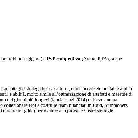
n, raid boss giganti) e
PvP competitivo
(Arena, RTA), scene
su battaglie strategiche 5v5 a turni, con sinergie elementali e abilità
 e abilità, molto simile all’ottimizzazione di artefatti e maestrie di
uno dei giochi più longevi (lanciato nel 2014) e riceve ancora
o collezionare eroi e costruire team bilanciati in Raid, Summoners
 Guerre tra gilde) per mettere alla prova le vostre strategie.