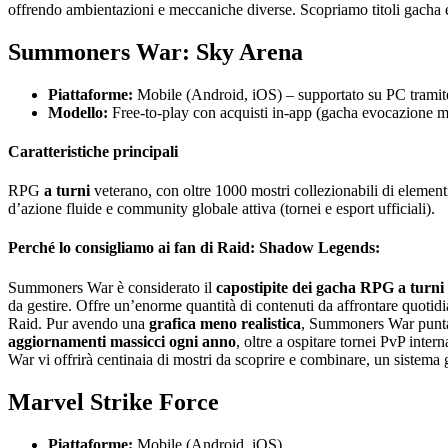
offrendo ambientazioni e meccaniche diverse. Scopriamo titoli gacha 
Summoners War: Sky Arena
Piattaforme:
Mobile (Android, iOS) – supportato su PC tramite 
Modello:
Free-to-play con acquisti in-app (gacha evocazione mos
Caratteristiche principali
RPG
a turni
veterano, con oltre 1000 mostri collezionabili di element
d’azione fluide e community globale attiva (tornei e esport ufficiali).
Perché lo consigliamo ai fan di Raid: Shadow Legends:
Summoners War è considerato il
capostipite dei gacha RPG a turni
da gestire. Offre un’enorme quantità di contenuti da affrontare quotidi
Raid. Pur avendo una
grafica meno realistica
, Summoners War punt
aggiornamenti massicci ogni anno
, oltre a ospitare tornei PvP int
War vi offrirà centinaia di mostri da scoprire e combinare, un sistema
Marvel Strike Force
Piattaforme:
Mobile (Android, iOS)