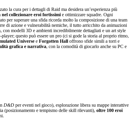
zato la cura per i dettagli di Raid ma desidera un’esperienza più
 nel collezionare eroi fortissimi
e ottimizzare squadre. Ogni
brato per superare una sfida ricorda molto la composizione di una team
re di azione e vulnerabilità nemiche, il tutto arricchito da animazioni
n, con modelli 3D e ambienti incredibilmente dettagliati e un art style
ayer; questo può essere un pro (ci si gode la storia al proprio ritmo,
mulated Universe
e
Forgotten Hall
offrono sfide simili a torri e
lità grafica e narrativa
, con la comodità di giocarlo anche su PC e
on
D&D
per eventi nel gioco), esplorazione libera su mappe interattive
ia (posizionamento e tempismo delle skill rilevanti),
oltre 100 eroi
ni.