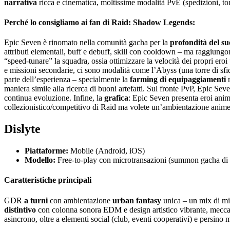
narrativa
ricca e cinematica, moltissime modalità PvE (spedizioni, torr
Perché lo consigliamo ai fan di Raid: Shadow Legends:
Epic Seven è rinomato nella comunità gacha per la
profondità del s
attributi elementali, buff e debuff, skill con cooldown – ma raggiung
“speed-tunare” la squadra, ossia ottimizzare la velocità dei propri eroi
e missioni secondarie, ci sono modalità come l’Abyss (una torre di sfi
parte dell’esperienza – specialmente la
farming di equipaggiamenti
n
maniera simile alla ricerca di buoni artefatti. Sul fronte PvP, Epic Seve
continua evoluzione. Infine, la
grafica
: Epic Seven presenta eroi ani
collezionistico/competitivo di Raid ma volete un’ambientazione anime
Dislyte
Piattaforme:
Mobile (Android, iOS)
Modello:
Free-to-play con microtransazioni (summon gacha di
Caratteristiche principali
GDR
a turni
con ambientazione
urban fantasy
unica – un mix di mit
distintivo
con colonna sonora EDM e design artistico vibrante, meccan
asincrono, oltre a elementi social (club, eventi cooperativi) e persino m