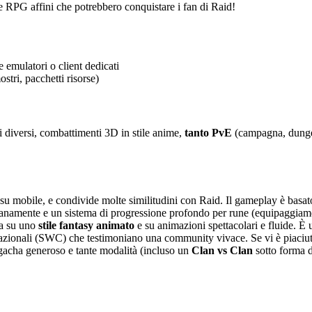
e RPG affini che potrebbero conquistare i fan di Raid!
emulatori o client dedicati
tri, pacchetti risorse)
i diversi, combattimenti 3D in stile anime,
tanto PvE
(campagna, dungeo
su mobile, e condivide molte similitudini con Raid. Il gameplay è basato 
anamente e un sistema di progressione profondo per rune (equipaggiamenti)
a su uno
stile fantasy animato
e su animazioni spettacolari e fluide. È 
ernazionali (SWC) che testimoniano una community vivace. Se vi è piaciut
 gacha generoso e tante modalità (incluso un
Clan vs Clan
sotto forma di