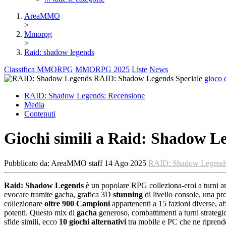
AreaMMO
>
Mmorpg
>
Raid: shadow legends
Classifica MMORPG
MMORPG 2025
Liste
News
RAID: Shadow Legends
Speciale
gioco 
RAID: Shadow Legends:
Recensione
Media
Contenuti
Giochi simili a Raid: Shadow Le
Pubblicato da:
AreaMMO staff
14 Ago 2025
RAID: Shadow Legend
Raid: Shadow Legends
è un popolare RPG colleziona-eroi a turni am
evocare tramite gacha, grafica 3D
stunning
di livello console, una pr
collezionare
oltre 900 Campioni
appartenenti a 15 fazioni diverse, a
potenti. Questo mix di
gacha
generoso, combattimenti a turni strategi
sfide simili, ecco
10 giochi alternativi
tra mobile e PC che ne riprendo