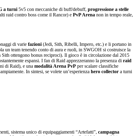
 a turni
5v5 con meccaniche di buff/debuff,
progressione a stelle
lti raid contro boss come il Rancor) e
PvP Arena
non in tempo reale,
onaggi di varie
fazioni
(Jedi, Sith, Ribelli, Impero, etc.) e li portano in
sembla un team tenendo conto di aura e ruoli, in SWGOH si costruisce la
Sith ottengono bonus reciproci). Il gioco è in circolazione dal 2015
 costantemente espansi. I fan di Raid apprezzeranno la presenza di
raid
oni di Raid), e una
modalità Arena PvP
per scalare classifiche
o ampiamente. In sintesi, se volete un’esperienza
hero collector
a turni
ementi, sistema unico di equipaggiamenti “Artefatti”,
campagna