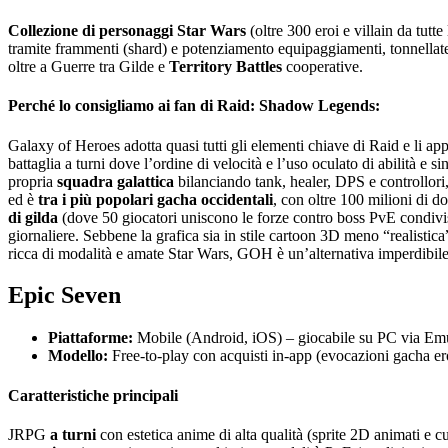
Collezione di personaggi Star Wars
(oltre 300 eroi e villain da tu
tramite frammenti (shard) e potenziamento equipaggiamenti, tonnellat
oltre a Guerre tra Gilde e
Territory Battles
cooperative.
Perché lo consigliamo ai fan di Raid: Shadow Legends:
Galaxy of Heroes adotta quasi tutti gli elementi chiave di Raid e li ap
battaglia a turni dove l’ordine di velocità e l’uso oculato di abilità 
propria
squadra galattica
bilanciando tank, healer, DPS e controllori
ed è
tra i più popolari gacha occidentali
, con oltre 100 milioni di d
di gilda
(dove 50 giocatori uniscono le forze contro boss PvE condivisi
giornaliere. Sebbene la grafica sia in stile cartoon 3D meno “realisti
ricca di modalità e amate Star Wars, GOH è un’alternativa imperdibile
Epic Seven
Piattaforme:
Mobile (Android, iOS) – giocabile su PC via Em
Modello:
Free-to-play con acquisti in-app (evocazioni gacha eroi/
Caratteristiche principali
JRPG
a turni
con estetica anime di alta qualità (sprite 2D animati e c