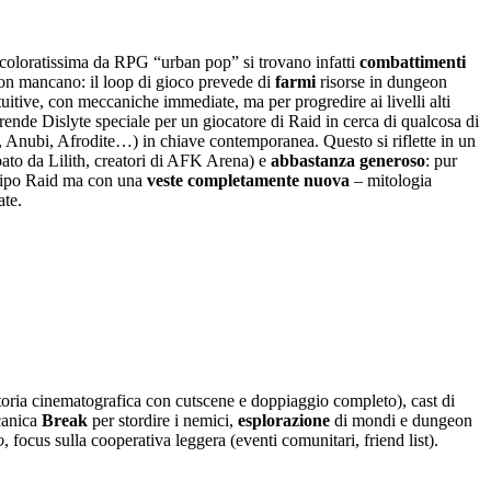
 coloratissima da RPG “urban pop” si trovano infatti
combattimenti
non mancano: il loop di gioco prevede di
farmi
risorse in dungeon
intuitive, con meccaniche immediate, ma per progredire ai livelli alti
 rende Dislyte speciale per un giocatore di Raid in cerca di qualcosa di
, Anubi, Afrodite…) in chiave contemporanea. Questo si riflette in un
pato da Lilith, creatori di AFK Arena) e
abbastanza generoso
: pur
o tipo Raid ma con una
veste completamente nuova
– mitologia
ate.
toria cinematografica con cutscene e doppiaggio completo), cast di
canica
Break
per stordire i nemici,
esplorazione
di mondi e dungeon
o
, focus sulla cooperativa leggera (eventi comunitari, friend list).