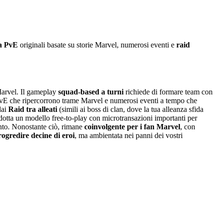
a PvE
originali basate su storie Marvel, numerosi eventi e
raid
Marvel. Il gameplay
squad-based a turni
richiede di formare team con
 PvE che ripercorrono trame Marvel e numerosi eventi a tempo che
dai
Raid tra alleati
(simili ai boss di clan, dove la tua alleanza sfida
otta un modello free-to-play con microtransazioni importanti per
ento. Nonostante ciò, rimane
coinvolgente per i fan Marvel
, con
rogredire decine di eroi
, ma ambientata nei panni dei vostri