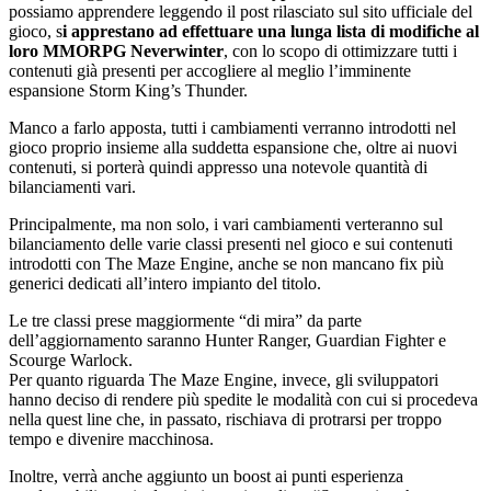
possiamo apprendere leggendo il post rilasciato sul sito ufficiale del
gioco, s
i apprestano ad effettuare una lunga lista di modifiche al
loro MMORPG Neverwinter
, con lo scopo di ottimizzare tutti i
contenuti già presenti per accogliere al meglio l’imminente
espansione Storm King’s Thunder.
Manco a farlo apposta, tutti i cambiamenti verranno introdotti nel
gioco proprio insieme alla suddetta espansione che, oltre ai nuovi
contenuti, si porterà quindi appresso una notevole quantità di
bilanciamenti vari.
Principalmente, ma non solo, i vari cambiamenti verteranno sul
bilanciamento delle varie classi presenti nel gioco e sui contenuti
introdotti con The Maze Engine, anche se non mancano fix più
generici dedicati all’intero impianto del titolo.
Le tre classi prese maggiormente “di mira” da parte
dell’aggiornamento saranno Hunter Ranger, Guardian Fighter e
Scourge Warlock.
Per quanto riguarda The Maze Engine, invece, gli sviluppatori
hanno deciso di rendere più spedite le modalità con cui si procedeva
nella quest line che, in passato, rischiava di protrarsi per troppo
tempo e divenire macchinosa.
Inoltre, verrà anche aggiunto un boost ai punti esperienza