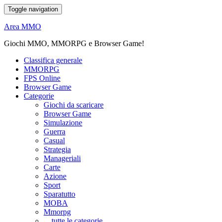
Toggle navigation
Area MMO
Giochi MMO, MMORPG e Browser Game!
Classifica generale
MMORPG
FPS Online
Browser Game
Categorie
Giochi da scaricare
Browser Game
Simulazione
Guerra
Casual
Strategia
Manageriali
Carte
Azione
Sport
Sparatutto
MOBA
Mmorpg
... tutte le categorie