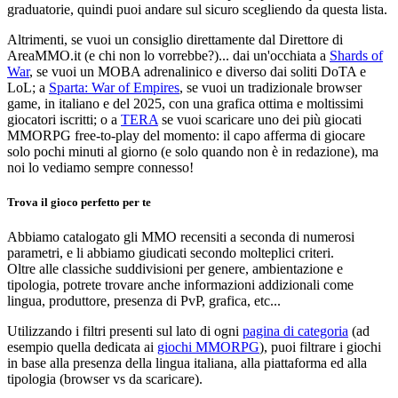
graduatorie, quindi puoi andare sul sicuro scegliendo da questa lista.
Altrimenti, se vuoi un consiglio direttamente dal Direttore di
AreaMMO.it (e chi non lo vorrebbe?)... dai un'occhiata a
Shards of
War
, se vuoi un MOBA adrenalinico e diverso dai soliti DoTA e
LoL; a
Sparta: War of Empires
, se vuoi un tradizionale browser
game, in italiano e del 2025, con una grafica ottima e moltissimi
giocatori iscritti; o a
TERA
se vuoi scaricare uno dei più giocati
MMORPG free-to-play del momento: il capo afferma di giocare
solo pochi minuti al giorno (e solo quando non è in redazione), ma
noi lo vediamo sempre connesso!
Trova il gioco perfetto per te
Abbiamo catalogato gli MMO recensiti a seconda di numerosi
parametri, e li abbiamo giudicati secondo molteplici criteri.
Oltre alle classiche suddivisioni per genere, ambientazione e
tipologia, potrete trovare anche informazioni addizionali come
lingua, produttore, presenza di PvP, grafica, etc...
Utilizzando i filtri presenti sul lato di ogni
pagina di categoria
(ad
esempio quella dedicata ai
giochi MMORPG
), puoi filtrare i giochi
in base alla presenza della lingua italiana, alla piattaforma ed alla
tipologia (browser vs da scaricare).