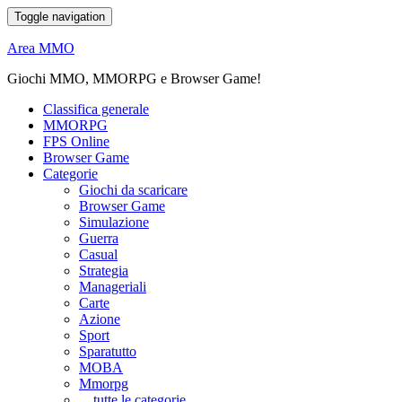
Toggle navigation
Area MMO
Giochi MMO, MMORPG e Browser Game!
Classifica generale
MMORPG
FPS Online
Browser Game
Categorie
Giochi da scaricare
Browser Game
Simulazione
Guerra
Casual
Strategia
Manageriali
Carte
Azione
Sport
Sparatutto
MOBA
Mmorpg
... tutte le categorie