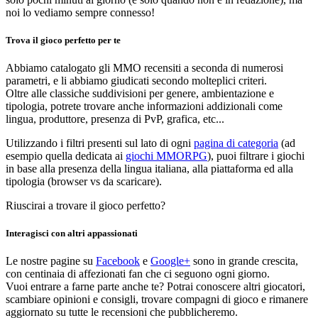
noi lo vediamo sempre connesso!
Trova il gioco perfetto per te
Abbiamo catalogato gli MMO recensiti a seconda di numerosi
parametri, e li abbiamo giudicati secondo molteplici criteri.
Oltre alle classiche suddivisioni per genere, ambientazione e
tipologia, potrete trovare anche informazioni addizionali come
lingua, produttore, presenza di PvP, grafica, etc...
Utilizzando i filtri presenti sul lato di ogni
pagina di categoria
(ad
esempio quella dedicata ai
giochi MMORPG
), puoi filtrare i giochi
in base alla presenza della lingua italiana, alla piattaforma ed alla
tipologia (browser vs da scaricare).
Riuscirai a trovare il gioco perfetto?
Interagisci con altri appassionati
Le nostre pagine su
Facebook
e
Google+
sono in grande crescita,
con centinaia di affezionati fan che ci seguono ogni giorno.
Vuoi entrare a farne parte anche te? Potrai conoscere altri giocatori,
scambiare opinioni e consigli, trovare compagni di gioco e rimanere
aggiornato su tutte le recensioni che pubblicheremo.