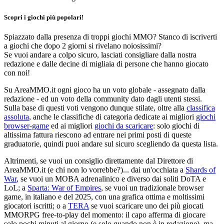
Scopri i giochi più popolari!
Spiazzato dalla presenza di troppi giochi MMO? Stanco di iscriverti
a giochi che dopo 2 giorni si rivelano noiosissimi?
Se vuoi andare a colpo sicuro, lasciati consigliare dalla nostra
redazione e dalle decine di migliaia di persone che hanno giocato
con noi!
Su AreaMMO.it ogni gioco ha un voto globale - assegnato dalla
redazione - ed un voto della community dato dagli utenti stessi.
Sulla base di questi voti vengono dunque stilate, oltre alla
classifica
assoluta
, anche le classifiche di categoria dedicate ai migliori
giochi
browser-game
ed ai migliori
giochi da scaricare
: solo giochi di
altissima fattura riescono ad entrare nei primi posti di queste
graduatorie, quindi puoi andare sul sicuro scegliendo da questa lista.
Altrimenti, se vuoi un consiglio direttamente dal Direttore di
AreaMMO.it (e chi non lo vorrebbe?)... dai un'occhiata a
Shards of
War
, se vuoi un MOBA adrenalinico e diverso dai soliti DoTA e
LoL; a
Sparta: War of Empires
, se vuoi un tradizionale browser
game, in italiano e del 2025, con una grafica ottima e moltissimi
giocatori iscritti; o a
TERA
se vuoi scaricare uno dei più giocati
MMORPG free-to-play del momento: il capo afferma di giocare
solo pochi minuti al giorno (e solo quando non è in redazione), ma