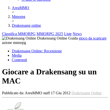
AreaMMO
>
Mmorpg
>
Drakensang online
Classifica MMORPG
MMORPG 2025
Liste
News
Drakensang Online
Guida
gioco da scaricare
azione
mmorpg
Drakensang Online:
Recensione
Media
Contenuti
Giocare a Drakensang su un
MAC
Pubblicato da:
AreaMMO staff
17 Giu 2012
Drakensang Online