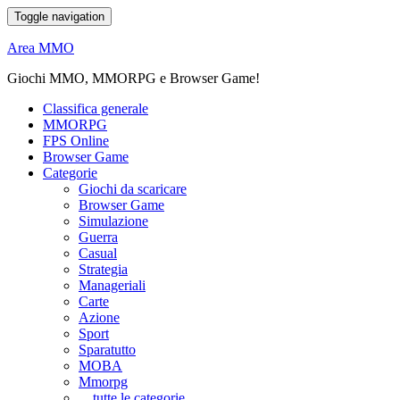
Toggle navigation
Area MMO
Giochi MMO, MMORPG e Browser Game!
Classifica generale
MMORPG
FPS Online
Browser Game
Categorie
Giochi da scaricare
Browser Game
Simulazione
Guerra
Casual
Strategia
Manageriali
Carte
Azione
Sport
Sparatutto
MOBA
Mmorpg
... tutte le categorie