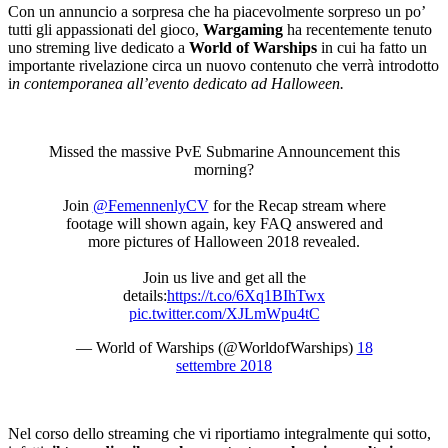
Con un annuncio a sorpresa che ha piacevolmente sorpreso un po’
tutti gli appassionati del gioco,
Wargaming
ha recentemente tenuto
uno streming live dedicato a
World of Warships
in cui ha fatto un
importante rivelazione circa un nuovo contenuto che verrà introdotto
i
n contemporanea all’evento dedicato ad Halloween.
Missed the massive PvE Submarine Announcement this
morning?
Join
@FemennenlyCV
for the Recap stream where
footage will shown again, key FAQ answered and
more pictures of Halloween 2018 revealed.
Join us live and get all the
details:
https://t.co/6Xq1BIhTwx
pic.twitter.com/XJLmWpu4tC
— World of Warships (@WorldofWarships)
18
settembre 2018
Nel corso dello streaming che vi riportiamo integralmente qui sotto,