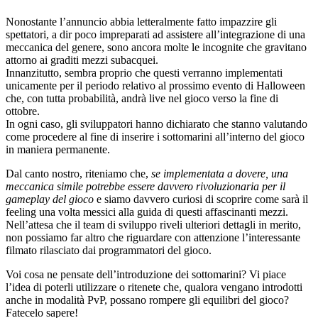
Nonostante l’annuncio abbia letteralmente fatto impazzire gli
spettatori, a dir poco impreparati ad assistere all’integrazione di una
meccanica del genere, sono ancora molte le incognite che gravitano
attorno ai graditi mezzi subacquei.
Innanzitutto, sembra proprio che questi verranno implementati
unicamente per il periodo relativo al prossimo evento di Halloween
che, con tutta probabilità, andrà live nel gioco verso la fine di
ottobre.
In ogni caso, gli sviluppatori hanno dichiarato che stanno valutando
come procedere al fine di inserire i sottomarini all’interno del gioco
in maniera permanente.
Dal canto nostro, riteniamo che,
se implementata a dovere, una
meccanica simile potrebbe essere davvero rivoluzionaria per il
gameplay del gioco
e siamo davvero curiosi di scoprire come sarà il
feeling una volta messici alla guida di questi affascinanti mezzi.
Nell’attesa che il team di sviluppo riveli ulteriori dettagli in merito,
non possiamo far altro che riguardare con attenzione l’interessante
filmato rilasciato dai programmatori del gioco.
Voi cosa ne pensate dell’introduzione dei sottomarini? Vi piace
l’idea di poterli utilizzare o ritenete che, qualora vengano introdotti
anche in modalità PvP, possano rompere gli equilibri del gioco?
Fatecelo sapere!