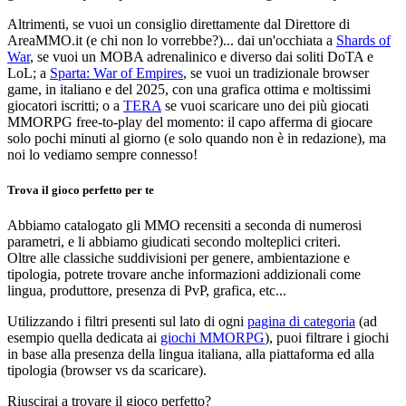
Altrimenti, se vuoi un consiglio direttamente dal Direttore di
AreaMMO.it (e chi non lo vorrebbe?)... dai un'occhiata a
Shards of
War
, se vuoi un MOBA adrenalinico e diverso dai soliti DoTA e
LoL; a
Sparta: War of Empires
, se vuoi un tradizionale browser
game, in italiano e del 2025, con una grafica ottima e moltissimi
giocatori iscritti; o a
TERA
se vuoi scaricare uno dei più giocati
MMORPG free-to-play del momento: il capo afferma di giocare
solo pochi minuti al giorno (e solo quando non è in redazione), ma
noi lo vediamo sempre connesso!
Trova il gioco perfetto per te
Abbiamo catalogato gli MMO recensiti a seconda di numerosi
parametri, e li abbiamo giudicati secondo molteplici criteri.
Oltre alle classiche suddivisioni per genere, ambientazione e
tipologia, potrete trovare anche informazioni addizionali come
lingua, produttore, presenza di PvP, grafica, etc...
Utilizzando i filtri presenti sul lato di ogni
pagina di categoria
(ad
esempio quella dedicata ai
giochi MMORPG
), puoi filtrare i giochi
in base alla presenza della lingua italiana, alla piattaforma ed alla
tipologia (browser vs da scaricare).
Riuscirai a trovare il gioco perfetto?