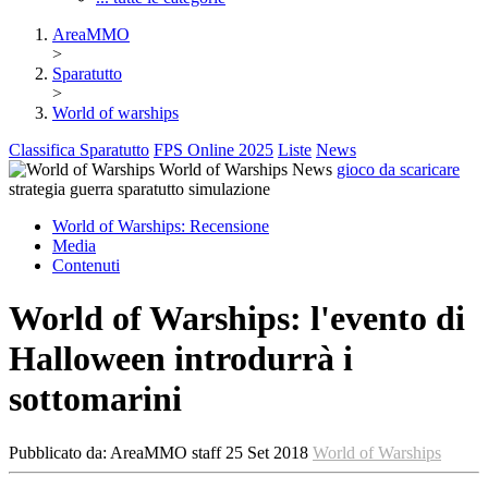
AreaMMO
>
Sparatutto
>
World of warships
Classifica Sparatutto
FPS Online 2025
Liste
News
World of Warships
News
gioco da scaricare
strategia
guerra
sparatutto
simulazione
World of Warships:
Recensione
Media
Contenuti
World of Warships: l'evento di
Halloween introdurrà i
sottomarini
Pubblicato da:
AreaMMO staff
25 Set 2018
World of Warships