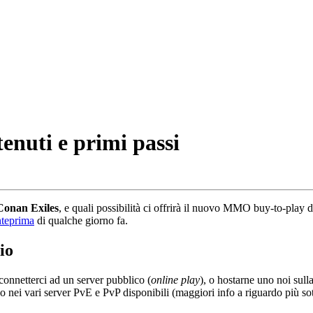
tenuti e primi passi
Conan Exiles
, e quali possibilità ci offrirà il nuovo MMO buy-to-play d
nteprima
di qualche giorno fa.
io
 connetterci ad un server pubblico (
online play
), o hostarne uno noi sull
 nei vari server PvE e PvP disponibili (maggiori info a riguardo più sot