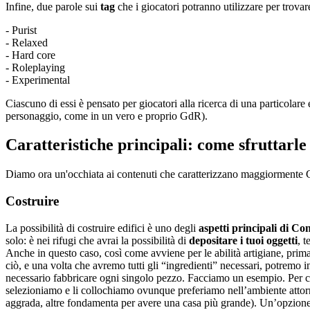
Infine, due parole sui
tag
che i giocatori potranno utilizzare per trovare
- Purist
- Relaxed
- Hard core
- Roleplaying
- Experimental
Ciascuno di essi è pensato per giocatori alla ricerca di una particolare
personaggio, come in un vero e proprio GdR).
Caratteristiche principali: come sfruttarle
Diamo ora un'occhiata ai contenuti che caratterizzano maggiormente Co
Costruire
La possibilità di costruire edifici è uno degli
aspetti principali di Co
solo: è nei rifugi che avrai la possibilità di
depositare i tuoi oggetti
, 
Anche in questo caso, così come avviene per le abilità artigiane, prima
ciò, e una volta che avremo tutti gli “ingredienti” necessari, potremo
necessario fabbricare ogni singolo pezzo. Facciamo un esempio. Per co
selezioniamo e li collochiamo ovunque preferiamo nell’ambiente attorno
aggrada, altre fondamenta per avere una casa più grande). Un’opzione 