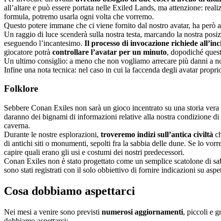
all’altare e può essere portata nelle Exiled Lands, ma attenzione: reali
formula, potremo usarla ogni volta che vorremo.
Questo potere immane che ci viene fornito dal nostro avatar, ha però
Un raggio di luce scenderà sulla nostra testa, marcando la nostra posiz
eseguendo l’incantesimo.
Il processo di invocazione richiede all’in
giocatore potrà
controllare l’avatar per un minuto
, dopodiché questo
Un ultimo consiglio: a meno che non vogliamo arrecare più danni a noi 
Infine una nota tecnica: nel caso in cui la faccenda degli avatar proprio
Folklore
Sebbere Conan Exiles non sarà un gioco incentrato su una storia vera 
daranno dei bignami di informazioni relative alla nostra condizione di
caverna.
Durante le nostre esplorazioni,
troveremo indizi sull’antica civiltà
ch
di antichi siti o monumenti, sepolti fra la sabbia delle dune. Se lo vo
capire quali erano gli usi e costumi dei nostri predecessori.
Conan Exiles non è stato progettato come un semplice scatolone di sab
sono stati registrati con il solo obbiettivo di fornire indicazioni su asp
Cosa dobbiamo aspettarci
Nei mesi a venire sono previsti
numerosi aggiornamenti
, piccoli e 
dobbiamo aspettarci: