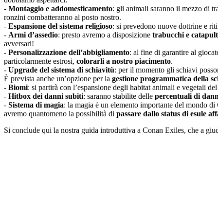
-
Montaggio e addomesticamento
: gli animali saranno il mezzo di t
ronzini combatteranno al posto nostro.
-
Espansione del sistema religioso
: si prevedono nuove dottrine e rit
-
Armi d’assedio
: presto avremo a disposizione
trabucchi e catapul
avversari!
-
Personalizzazione dell’abbigliamento
: al fine di garantire al gioca
particolarmente estrosi,
colorarli a nostro piacimento
.
-
Upgrade del sistema di schiavitù
: per il momento gli schiavi posson
È prevista anche un’opzione per la
gestione programmatica della sc
-
Biomi
: si partirà con l’espansione degli habitat animali e vegetali del
-
Hitbox dei danni subiti
: saranno stabilite delle
percentuali di dan
-
Sistema di magia
: la magia è un elemento importante del mondo di C
avremo quantomeno la possibilità di
passare dallo status di esule af
Si conclude qui la nostra guida introduttiva a Conan Exiles, che a gi