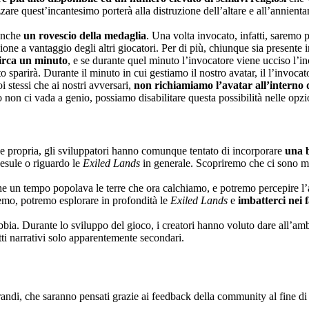
zzare quest’incantesimo porterà alla distruzione dell’altare e all’annient
 anche
un rovescio della medaglia
. Una volta invocato, infatti, saremo p
ione a vantaggio degli altri giocatori. Per di più, chiunque sia presente
circa un minuto
, e se durante quel minuto l’invocatore viene ucciso l’i
 sparirà. Durante il minuto in cui gestiamo il nostro avatar, il l’invocato
stessi che ai nostri avversari,
non richiamiamo l’avatar all’interno d
 non ci vada a genio, possiamo disabilitare questa possibilità nelle opzio
e propria, gli sviluppatori hanno comunque tentato di incorporare
una 
 esule o riguardo le
Exiled Lands
in generale. Scopriremo che ci sono mol
e un tempo popolava le terre che ora calchiamo, e potremo percepire l’a
rremo, potremo esplorare in profondità le
Exiled Lands
e
imbatterci nei 
bia. Durante lo sviluppo del gioco, i creatori hanno voluto dare all’a
etti narrativi solo apparentemente secondari.
grandi, che saranno pensati grazie ai feedback della community al fine di 