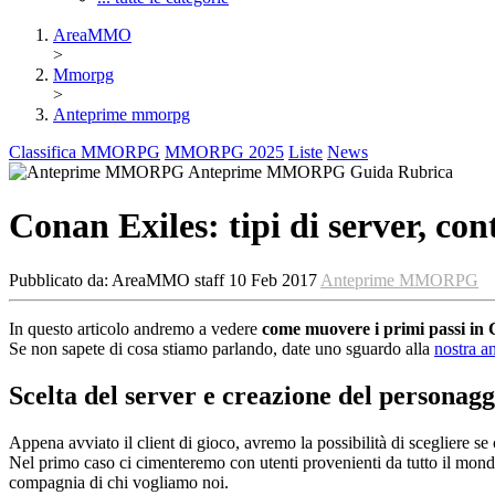
AreaMMO
>
Mmorpg
>
Anteprime mmorpg
Classifica MMORPG
MMORPG 2025
Liste
News
Anteprime MMORPG
Guida
Rubrica
Conan Exiles: tipi di server, con
Pubblicato da:
AreaMMO staff
10 Feb 2017
Anteprime MMORPG
In questo articolo andremo a vedere
come muovere i primi passi in 
Se non sapete di cosa stiamo parlando, date uno sguardo alla
nostra a
Scelta del server e creazione del personagg
Appena avviato il client di gioco, avremo la possibilità di scegliere se
Nel primo caso ci cimenteremo con utenti provenienti da tutto il mondo
compagnia di chi vogliamo noi.