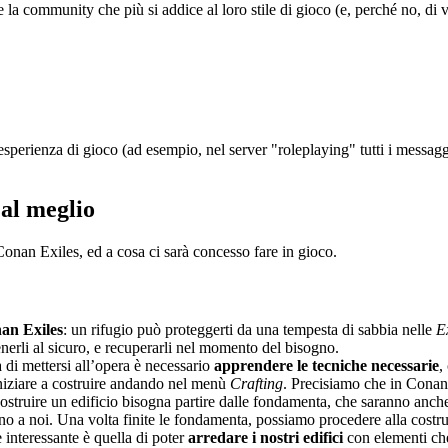
 la community che più si addice al loro stile di gioco (e, perché no, di vit
 esperienza di gioco (ad esempio, nel server "roleplaying" tutti i messag
 al meglio
nan Exiles, ed a cosa ci sarà concesso fare in gioco.
nan Exiles
: un rifugio può proteggerti da una tempesta di sabbia nelle
E
tenerli al sicuro, e recuperarli nel momento del bisogno.
 di mettersi all’opera è necessario
apprendere le tecniche necessarie
,
 iniziare a costruire andando nel menù
Crafting
. Precisiamo che in Conan
struire un edificio bisogna partire dalle fondamenta, che saranno anche
 a noi. Una volta finite le fondamenta, possiamo procedere alla costruzio
interessante è quella di poter
arredare i nostri edifici
con elementi che