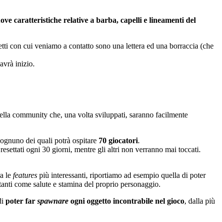
ove caratteristiche relative a barba, capelli e lineamenti del
getti con cui veniamo a contatto sono una lettera ed una borraccia (che
avrà inizio.
della community che, una volta sviluppati, saranno facilmente
t, ognuno dei quali potrà ospitare
70 giocatori
.
resettati ogni 30 giorni, mentre gli altri non verranno mai toccati.
ra le
features
più interessanti, riportiamo ad esempio quella di poter
rtanti come salute e stamina del proprio personaggio.
di
poter far
spawnare
ogni oggetto incontrabile nel gioco
, dalla più