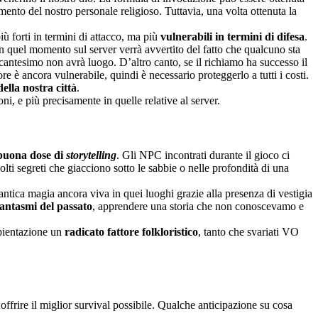
amento del nostro personale religioso. Tuttavia, una volta ottenuta la
iù forti in termini di attacco, ma più
vulnerabili in termini di difesa
.
 in quel momento sul server verrà avvertito del fatto che qualcuno sta
ncantesimo non avrà luogo. D’altro canto, se il richiamo ha successo il
re è ancora vulnerabile, quindi è necessario proteggerlo a tutti i costi.
ella nostra città
.
ni, e più precisamente in quelle relative al server.
buona dose di
storytelling
. Gli NPC incontrati durante il gioco ci
ti segreti che giacciono sotto le sabbie o nelle profondità di una
ntica magia ancora viva in quei luoghi grazie alla presenza di vestigia
fantasmi del passato
, apprendere una storia che non conoscevamo e
mbientazione un
radicato fattore folkloristico
, tanto che svariati VO
offrire il miglior survival possibile. Qualche anticipazione su cosa