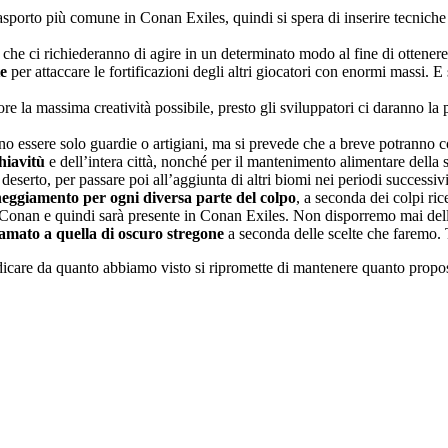
rasporto più comune in Conan Exiles, quindi si spera di inserire tecniche
i che ci richiederanno di agire in un determinato modo al fine di ottenere
te
per attaccare le fortificazioni degli altri giocatori con enormi massi. 
tore la massima creatività possibile, presto gli sviluppatori ci daranno la 
o essere solo guardie o artigiani, ma si prevede che a breve potranno copri
hiavitù
e dell’intera città, nonché per il mantenimento alimentare della s
 deserto, per passare poi all’aggiunta di altri biomi nei periodi successivi
neggiamento per ogni diversa parte del colpo
, a seconda dei colpi ric
onan e quindi sarà presente in Conan Exiles. Non disporremo mai della p
famato a quella di oscuro stregone
a seconda delle scelte che faremo. 
udicare da quanto abbiamo visto si ripromette di mantenere quanto propo