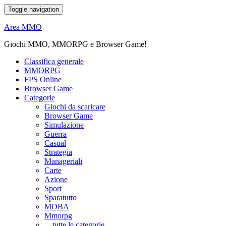
Toggle navigation
Area MMO
Giochi MMO, MMORPG e Browser Game!
Classifica generale
MMORPG
FPS Online
Browser Game
Categorie
Giochi da scaricare
Browser Game
Simulazione
Guerra
Casual
Strategia
Manageriali
Carte
Azione
Sport
Sparatutto
MOBA
Mmorpg
... tutte le categorie