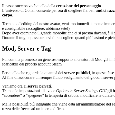
Il passo successivo è quello della
creazione del personaggio
.
L’universo di Conan consente per ora di scegliere fra ben
undici razz
corpo
.
Terminato l'editing del nostro avatar, veniamo immediatamente immer
è consigliabile raccogliere, abbiamo sete!).
Dopo aver esaminato il grande monolite che ci si prostra davanti, è il 
Durante il tragitto, assicuratevi di raccogliere quanti più bastoni e piet
Mod, Server e Tag
Funcom ha promesso un generoso supporto ai creatori di Mod già in f
scaricabili dal proprio account Steam.
Per quello che riguarda la quantità dei
server pubblici
, in questa fase
Al fine di assicurare un sempre fluido svolgimento del gioco, i server pu
Veniamo ora ai
server privati
.
Tramite le impostazioni alla voce
Options > Server Settings GUI
gli 
“accendere” o “spegnere” la tempesta di sabbia, modificare le durate de
Ma la possibilità più intrigante che viene data all’amministratore del
rozza delle frecce ad un intero edificio.