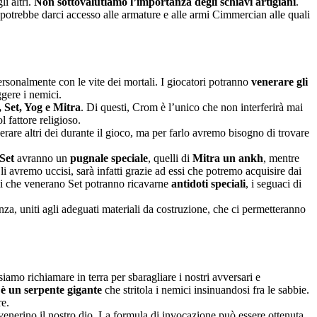
li altri.
Non sottovalutiamo l’importanza degli schiavi artigiani
.
otrebbe darci accesso alle armature e alle armi Cimmercian alle quali
personalmente con le vite dei mortali. I giocatori potranno
venerare gli
ggere i nemici.
 Set, Yog e Mitra
. Di questi, Crom è l’unico che non interferirà mai
 fattore religioso.
rare altri dei durante il gioco, ma per farlo avremo bisogno di trovare
Set
avranno un
pugnale speciale
, quelli di
Mitra un ankh
, mentre
li avremo uccisi, sarà infatti grazie ad essi che potremo acquisire dai
elli che venerano Set potranno ricavarne
antidoti speciali
, i seguaci di
a, uniti agli adeguati materiali da costruzione, che ci permetteranno
iamo richiamare in terra per sbaragliare i nostri avversari e
 è un serpente gigante
che stritola i nemici insinuandosi fra le sabbie.
re.
enerino il nostro dio. La formula di invocazione può essere ottenuta