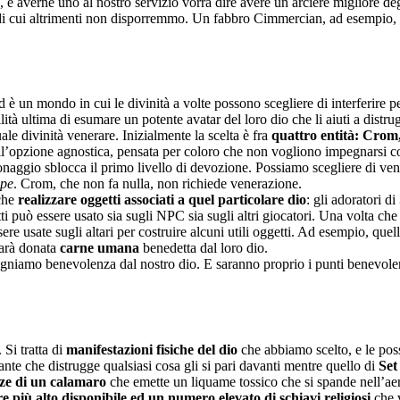
, e averne uno al nostro servizio vorrà dire avere un arciere migliore deg
 di cui altrimenti non disporremmo. Un fabbro Cimmercian, ad esempio, p
ed è un mondo in cui le divinità a volte possono scegliere di interferire 
lità ultima di esumare un potente avatar del loro dio che li aiuti a distru
 divinità venerare. Inizialmente la scelta è fra
quattro entità: Crom,
ell’opzione agnostica, pensata per coloro che non vogliono impegnarsi col
naggio sblocca il primo livello di devozione. Possiamo scegliere di vene
ipe
. Crom, che non fa nulla, non richiede venerazione.
nche
realizzare oggetti associati a quel particolare dio
: gli adoratori di
i può essere usato sia sugli NPC sia sugli altri giocatori. Una volta che 
ere usate sugli altari per costruire alcuni utili oggetti. Ad esempio, qu
 sarà donata
carne umana
benedetta dal loro dio.
gniamo benevolenza dal nostro dio. E saranno proprio i punti benevolenz
. Si tratta di
manifestazioni fisiche del dio
che abbiamo scelto, e le poss
nte che distrugge qualsiasi cosa gli si pari davanti mentre quello di
Set
zze di un calamaro
che emette un liquame tossico che si spande nell’ae
re più alto disponibile ed un numero elevato di schiavi religiosi
che v