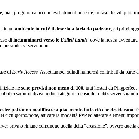
e
, ma i programmatori non escludono di inserire, in fase di sviluppo,
nu
si in un
ambiente in cui è il deserto a farla da padrone
, e i primi og
caso di
incamminarci verso le
Exiled Lands
, dove la nostra avventura 
re possibile: vi serviranno.
ase di
Early Access
. Aspettiamoci quindi numerosi contributi da parte 
 iniziale ne sono
previsti non meno di 100
, tutti hostati da Pingperfec
bblici saranno divisi in due categorie: i cosiddetti blitz server saranno 
hoster potranno modificare a piacimento tutto ciò che desiderano
: f
i cicli giorno/notte, attivare la modalità PvP ed alterare elementi impo
 server privato rimane comunque quella della “creazione”, ovvero quella 