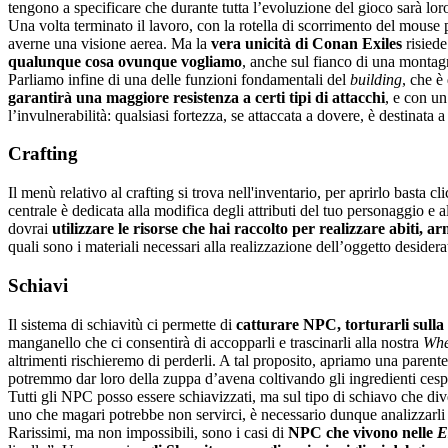
tengono a specificare che durante tutta l’evoluzione del gioco sarà lo
Una volta terminato il lavoro, con la rotella di scorrimento del mouse 
averne una visione aerea. Ma la
vera unicità di Conan Exiles
risiede
qualunque cosa ovunque vogliamo
, anche sul fianco di una montag
Parliamo infine di una delle funzioni fondamentali del
building
, che è
garantirà una maggiore resistenza a certi tipi di attacchi
, e con un
l’invulnerabilità: qualsiasi fortezza, se attaccata a dovere, è destinata a
Crafting
Il menù relativo al crafting si trova nell'inventario, per aprirlo basta cl
centrale è dedicata alla modifica degli attributi del tuo personaggio e a
dovrai
utilizzare le risorse che hai raccolto per realizzare abiti, 
quali sono i materiali necessari alla realizzazione dell’oggetto desiderat
Schiavi
Il sistema di schiavitù ci permette di
catturare NPC, torturarli sulla 
manganello che ci consentirà di accopparli e trascinarli alla nostra
Whe
altrimenti rischieremo di perderli. A tal proposito, apriamo una parentes
potremmo dar loro della zuppa d’avena coltivando gli ingredienti cespug
Tutti gli NPC posso essere schiavizzati, ma sul tipo di schiavo che div
uno che magari potrebbe non servirci, è necessario dunque analizzarli at
Rarissimi, ma non impossibili, sono i casi di
NPC che vivono nelle
E