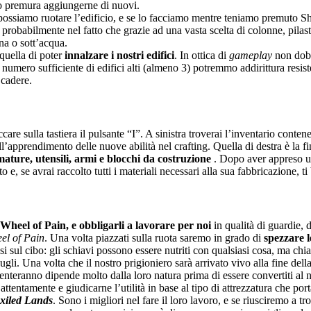
ro premura aggiungerne di nuovi.
possiamo ruotare l’edificio, e se lo facciamo mentre teniamo premuto Shi
 probabilmente nel fatto che grazie ad una vasta scelta di colonne, pilastr
na o sott’acqua.
 quella di poter
innalzare i nostri edifici
. In ottica di
gameplay
non dob
 numero sufficiente di edifici alti (almeno 3) potremmo addirittura resis
 cadere.
iccare sulla tastiera il pulsante “I”. A sinistra troverai l’inventario conte
ll’apprendimento delle nuove abilità nel crafting. Quella di destra è la f
armature, utensili, armi e blocchi da costruzione
. Dopo aver appreso u
o e, se avrai raccolto tutti i materiali necessari alla sua fabbricazione, 
Wheel of Pain, e obbligarli a lavorare per noi
in qualità di guardie, d
el of Pain
. Una volta piazzati sulla ruota saremo in grado di
spezzare l
i sul cibo: gli schiavi possono essere nutriti con qualsiasi cosa, ma chia
li. Una volta che il nostro prigioniero sarà arrivato vivo alla fine dell
enteranno dipende molto dalla loro natura prima di essere convertiti al n
tentamente e giudicarne l’utilità in base al tipo di attrezzatura che port
xiled Lands
. Sono i migliori nel fare il loro lavoro, e se riusciremo a