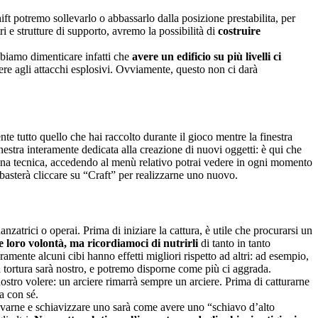
ft potremo sollevarlo o abbassarlo dalla posizione prestabilita, per
i e strutture di supporto, avremo la possibilità di
costruire
biamo dimenticare infatti che
avere un edificio su più livelli ci
tere agli attacchi esplosivi. Ovviamente, questo non ci darà
nente tutto quello che hai raccolto durante il gioco mentre la finestra
inestra interamente dedicata alla creazione di nuovi oggetti: è qui che
na tecnica, accedendo al menù relativo potrai vedere in ogni momento
ti basterà cliccare su “Craft” per realizzarne uno nuovo.
anzatrici o operai. Prima di iniziare la cattura, è utile che procurarsi un
e loro volontà, ma ricordiamoci di nutrirli
di tanto in tanto
ramente alcuni cibi hanno effetti migliori rispetto ad altri: ad esempio,
a tortura sarà nostro, e potremo disporne come più ci aggrada.
ostro volere: un arciere rimarrà sempre un arciere. Prima di catturarne
a con sé.
 trovarne e schiavizzare uno sarà come avere uno “schiavo d’alto