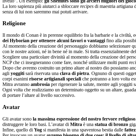
livello”. Un esempio:
gli Shemites sono gli arcieri migliori del gioco
La loro sapienza più aiutarci a sbloccare
recipes
di maestria artigiana
senza di lui non saremmo mai potuti arrivare.
Religione
Il mondo di Conan è in perenne equilibrio fra la barbarie e la civiltà, 
dei Hyborian per ottenere alcuni favori o vantaggi
fino alla possibi
Al momento della creazione del personaggio dobbiamo selezionare quale
con le nostre azioni, né in bene né in male. Si tratta essenzialmente d
Scegliere una particolare divinità al momento della creazione del perso
NCP che ci insegneranno come fare, nonché utilizzare molti punti
rec
Dopo che avremo costruito un primo altare al nostro dio possiamo a
agli
yoggiti
sarà riservata una
clava di pietra
. Ognuno di questi oggett
corpi esanimi
risorse artigianali speciali
che potranno a loro volta ess
Mitra avranno
ambrosia
per rigenerare la salute, mentre agli yoggiti
Ogni volta che realizziamo un determinato oggetto su un altare, guada
di portare l’altare al livello successivo.
Avatar
Gli avatar sono
la massima espressione del nostro fervore religioso
distruggere le loro basi. L’avatar di
Mitra
è una
statua di bronzo
giga
Infine, quello di
Yog
si manifesta in una spaventosa bestia dalle
fatte
Per invocare un avatar
avremo bisogno di due cose: il livello di alta