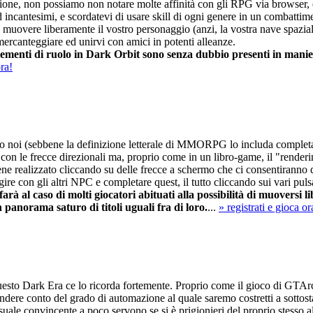
ne, non possiamo non notare molte affinità con gli RPG via browser, ed 
i ed incantesimi, e scordatevi di usare skill di ogni genere in un com
uovere liberamente il vostro personaggio (anzi, la vostra nave spaziale), 
 mercanteggiare ed unirvi con amici in potenti alleanze.
enti di ruolo in Dark Orbit sono senza dubbio presenti in maniera 
ora!
oi (sebbene la definizione letterale di MMORPG lo includa completame
n le frecce direzionali ma, proprio come in un libro-game, il "renderin
e realizzato cliccando su delle frecce a schermo che ci consentiranno di 
re con gli altri NPC e completare quest, il tutto cliccando sui vari puls
arà al caso di molti giocatori abituati alla possibilità di muoversi
 panorama saturo di titoli uguali fra di loro.
...
» registrati e gioca or
sto Dark Era ce lo ricorda fortemente. Proprio come il gioco di GTArcade
dere conto del grado di automazione al quale saremo costretti a sottost
 visuale convincente a poco servono se si è prigionieri del proprio stesso