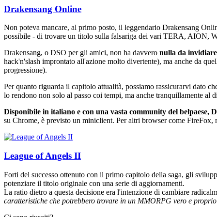
Drakensang Online
Non poteva mancare, al primo posto, il leggendario Drakensang Online. F
possibile - di trovare un titolo sulla falsariga dei vari TERA, AION, Wo
Drakensang, o DSO per gli amici, non ha davvero
nulla da invidiar
hack'n'slash improntato all'azione molto divertente), ma anche da quel
progressione).
Per quanto riguarda il capitolo attualità, possiamo rassicurarvi dato ch
lo rendono non solo al passo coi tempi, ma anche tranquillamente al di
Disponibile in italiano e con una vasta community del belpaese
su Chrome, è previsto un miniclient. Per altri browser come FireFox,
League of Angels II
Forti del successo ottenuto con il primo capitolo della saga, gli svil
potenziare il titolo originale con una serie di aggiornamenti.
La ratio dietro a questa decisione era l'intenzione di cambiare radicalm
caratteristiche che potrebbero trovare in un MMORPG vero e proprio