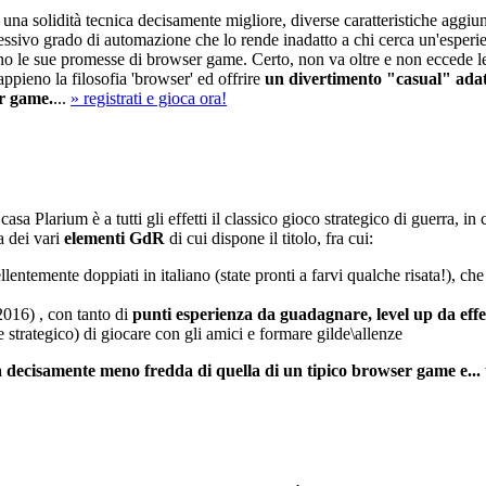
, una solidità tecnica decisamente migliore, diverse caratteristiche aggiu
cessivo grado di automazione che lo rende inadatto a chi cerca un'esperi
pieno le sue promesse di browser game. Certo, non va oltre e non eccede l
pieno la filosofia 'browser' ed offrire
un divertimento "casual" ada
er game.
...
» registrati e gioca ora!
sa Plarium è a tutti gli effetti il classico gioco strategico di guerra, in 
a dei vari
elementi GdR
di cui dispone il titolo, fra cui:
cellentemente doppiati in italiano (state pronti a farvi qualche risata!),
2016) , con tanto di
punti esperienza da guadagnare, level up da effe
 strategico) di giocare con gli amici e formare gilde\allenze
decisamente meno fredda di quella di un tipico browser game e... ta