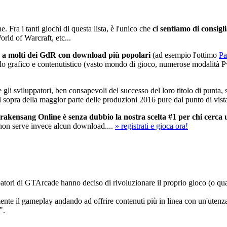
ra i tanti giochi di questa lista, è l'unico che
ci sentiamo di consigli
rld of Warcraft, etc...
e a molti dei GdR con download più popolari
(ad esempio l'ottimo
Pa
lo grafico e contenutistico (vasto mondo di gioco, numerose modalità Pv
e gli sviluppatori, ben consapevoli del successo del loro titolo di punta,
 sopra della maggior parte delle produzioni 2016 pure dal punto di vista
, Drakensang Online è senza dubbio la nostra scelta #1 per chi 
 non serve invece alcun download....
» registrati e gioca ora!
uppatori di GTArcade hanno deciso di rivoluzionare il proprio gioco (o q
ente il gameplay andando ad offrire contenuti più in linea con un'utenza pi
".