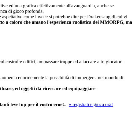
ntive ed una grafica effettivamente all'avanguardia, anche se
enza di gioco profonda.
e aspettative come invece si potrebbe dire per Drakensang di cui vi
tto a coloro che amano l'esperienza ruolistica dei MMORPG, ma
cui costruire edifici, ammassare truppe ed attaccare altri giocatori.
 che aumenta enormemente la possibilità di immergersi nel mondo di
ttuare, ed oggetti da ricercare ed equipaggiare
.
nti level up per il vostro eroe!
...
» registrati e gioca ora!