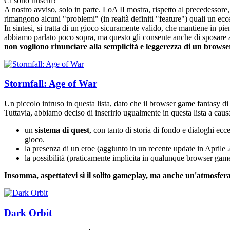
Ci sono riusciti?
A nostro avviso, solo in parte. LoA II mostra, rispetto al precedessore
rimangono alcuni "problemi" (in realtà definiti "feature") quali un ec
In sintesi, si tratta di un gioco sicuramente valido, che mantiene in 
abbiamo parlato poco sopra, ma questo gli consente anche di sposare ap
non vogliono rinunciare alla semplicità e leggerezza di un brows
Stormfall: Age of War
Un piccolo intruso in questa lista, dato che il browser game fantasy di ca
Tuttavia, abbiamo deciso di inserirlo ugualmente in questa lista a caus
un
sistema di quest
, con tanto di storia di fondo e dialoghi ec
gioco.
la presenza di un eroe (aggiunto in un recente update in Aprile 
la possibilità (praticamente implicita in qualunque browser game
Insomma, aspettatevi sì il solito gameplay, ma anche un'atmosfera 
Dark Orbit