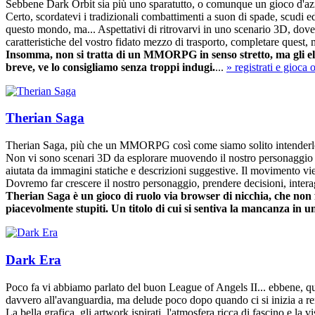
Sebbene Dark Orbit sia più uno sparatutto, o comunque un gioco d'azio
Certo, scordatevi i tradizionali combattimenti a suon di spade, scud
questo mondo, ma... Aspettativi di ritrovarvi in uno scenario 3D, dove m
caratteristiche del vostro fidato mezzo di trasporto, completare quest,
Insomma, non si tratta di un MMORPG in senso stretto, ma gli elem
breve, ve lo consigliamo senza troppi indugi.
...
» registrati e gioca 
Therian Saga
Therian Saga, più che un MMORPG così come siamo solito intenderlo n
Non vi sono scenari 3D da esplorare muovendo il nostro personaggio co
aiutata da immagini statiche e descrizioni suggestive. Il movimento vien
Dovremo far crescere il nostro personaggio, prendere decisioni, interagi
Therian Saga è un gioco di ruolo via browser di nicchia, che non f
piacevolmente stupiti. Un titolo di cui si sentiva la mancanza in un
Dark Era
Poco fa vi abbiamo parlato del buon League of Angels II... ebbene, que
davvero all'avanguardia, ma delude poco dopo quando ci si inizia a ren
La bella grafica, gli artwork ispirati, l'atmosfera ricca di fascino e la