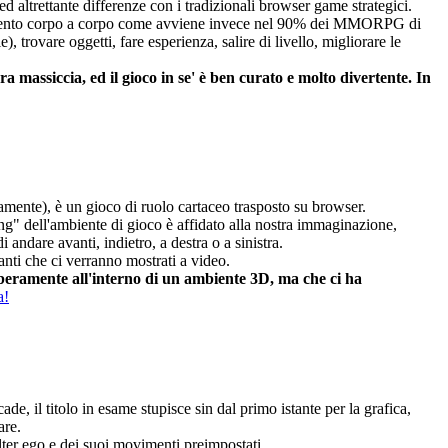
altrettante differenze con i tradizionali browser game strategici.
battimento corpo a corpo come avviene invece nel 90% dei MMORPG di
trovare oggetti, fare esperienza, salire di livello, migliorare le
massiccia, ed il gioco in se' è ben curato e molto divertente. In
nte), è un gioco di ruolo cartaceo trasposto su browser.
g" dell'ambiente di gioco è affidato alla nostra immaginazione,
andare avanti, indietro, a destra o a sinistra.
anti che ci verranno mostrati a video.
 liberamente all'interno di un ambiente 3D, ma che ci ha
a!
, il titolo in esame stupisce sin dal primo istante per la grafica,
are.
 alter ego e dei suoi movimenti preimpostati.