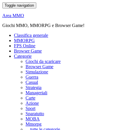
Toggle navigation
Area MMO
Giochi MMO, MMORPG e Browser Game!
Classifica generale
MMORPG
FPS Online
Browser Game
Categorie
Giochi da scaricare
Browser Game
Simulazione
Guerra
Casual
Strategia
Manageriali
Carte
Azione
Sport
Sparatutto
MOBA
Mmorpg
... tutte le categorie