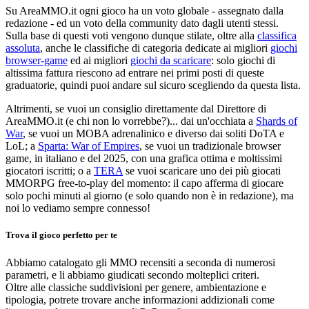
Su AreaMMO.it ogni gioco ha un voto globale - assegnato dalla
redazione - ed un voto della community dato dagli utenti stessi.
Sulla base di questi voti vengono dunque stilate, oltre alla
classifica
assoluta
, anche le classifiche di categoria dedicate ai migliori
giochi
browser-game
ed ai migliori
giochi da scaricare
: solo giochi di
altissima fattura riescono ad entrare nei primi posti di queste
graduatorie, quindi puoi andare sul sicuro scegliendo da questa lista.
Altrimenti, se vuoi un consiglio direttamente dal Direttore di
AreaMMO.it (e chi non lo vorrebbe?)... dai un'occhiata a
Shards of
War
, se vuoi un MOBA adrenalinico e diverso dai soliti DoTA e
LoL; a
Sparta: War of Empires
, se vuoi un tradizionale browser
game, in italiano e del 2025, con una grafica ottima e moltissimi
giocatori iscritti; o a
TERA
se vuoi scaricare uno dei più giocati
MMORPG free-to-play del momento: il capo afferma di giocare
solo pochi minuti al giorno (e solo quando non è in redazione), ma
noi lo vediamo sempre connesso!
Trova il gioco perfetto per te
Abbiamo catalogato gli MMO recensiti a seconda di numerosi
parametri, e li abbiamo giudicati secondo molteplici criteri.
Oltre alle classiche suddivisioni per genere, ambientazione e
tipologia, potrete trovare anche informazioni addizionali come