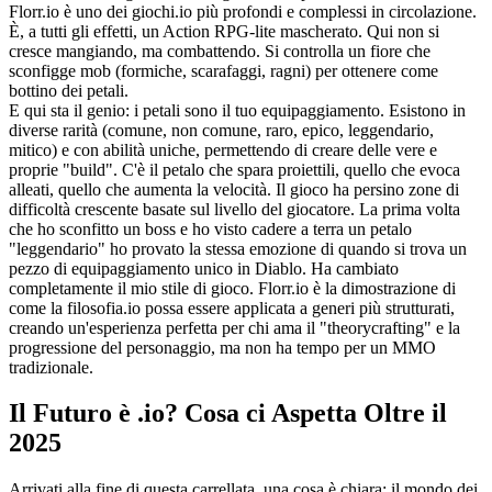
Florr.io è uno dei giochi.io più profondi e complessi in circolazione.
È, a tutti gli effetti, un Action RPG-lite mascherato. Qui non si
cresce mangiando, ma combattendo. Si controlla un fiore che
sconfigge mob (formiche, scarafaggi, ragni) per ottenere come
bottino dei petali.
E qui sta il genio: i petali sono il tuo equipaggiamento. Esistono in
diverse rarità (comune, non comune, raro, epico, leggendario,
mitico) e con abilità uniche, permettendo di creare delle vere e
proprie "build". C'è il petalo che spara proiettili, quello che evoca
alleati, quello che aumenta la velocità. Il gioco ha persino zone di
difficoltà crescente basate sul livello del giocatore. La prima volta
che ho sconfitto un boss e ho visto cadere a terra un petalo
"leggendario" ho provato la stessa emozione di quando si trova un
pezzo di equipaggiamento unico in Diablo. Ha cambiato
completamente il mio stile di gioco. Florr.io è la dimostrazione di
come la filosofia.io possa essere applicata a generi più strutturati,
creando un'esperienza perfetta per chi ama il "theorycrafting" e la
progressione del personaggio, ma non ha tempo per un MMO
tradizionale.
Il Futuro è .io? Cosa ci Aspetta Oltre il
2025
Arrivati alla fine di questa carrellata, una cosa è chiara: il mondo dei