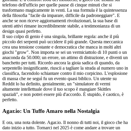
telefono dell'ufficio per quelle pause di cinque minuti che si
trasformano magicamente in venti. La sua formula è la quintessenza
della filosofia "facile da imparare, difficile da padroneggiare". E
anche se non riceve aggiornamenti rivoluzionari, la sua base di
utenti attivi rimane incredibilmente stabile, a testimonianza di un
design quasi perfetto.
Il suo colpo di genio è una singola, brillante regola: anche il più
piccolo dei serpenti può uccidere il più grande. Questa meccanica
crea una tensione costante e democratica che manca in molti altri
giochi "grow". Non importa se sei un vermiciattolo di 10 punti o un
anaconda da 50.000; un errore, un attimo di distrazione, e diventi un
banchetto per tutti. Ricordo ancora la gioia sadica di quando, da
serpentello insignificante, riuscii a tagliare la strada al numero uno in
classifica, facendolo schiantare contro il mio corpicino. L'esplosione
di massa che ne seguì fu un evento quasi biblico. Un utente su
Reddit lo ha definito, genialmente, un "simulatore di vermi
altamente intellettuale dove il tuo scopo è mangiare Skittles
spaziali", e non potrei essere più d'accordo. È stupido, è caotico, è
perfetto.
Agar.io: Un Tuffo Amaro nella Nostalgia
E ora, una nota dolente. Agar.io. Il nonno di tutti noi, il gioco che ha
dato inizio a tutto. Tornarci nel 2025 è come andare a trovare un