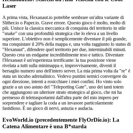
Laser
A prima vista, Hexanaut.io potrebbe sembrare un'altra variante di
Slither.io o Paper.io. Grave errore. Questo gioco è molto, molto di
più. Unisce la classica meccanica di conquista del territorio in stile
"snake" con una profondità strategica che lo eleva a un livello
superiore. L'obiettivo non è semplicemente diventare il più grande,
ma conquistare il 20% della mappa e, una volta raggiunto lo status di
"Hexanaut", difendere quel territorio per due, interminabili minuti.
Questo crea un endgame incredibilmente teso e tattico. Diventare
l'Hexanaut è un'esperienza terrificante: la tua posizione viene
rivelata a tutti sulla minimappa e, improvvisamente, diventi il
bersaglio numero uno dell'intero server. La mia prima volta da "re" è
stata un incubo adrenalinico. Vedevo puntini nemici convergere da
ogni direzione, intenti a rosicchiare i miei confini. Ho vinto solo
grazie a un uso astuto del "Teleporting Gate", uno dei tanti totem
che aggiungono un ulteriore strato strategico al gioco, che mi ha
permesso di teletrasportarmi dall'altra parte del mio impero per
sorprendere e tagliare la coda a un invasore particolarmente
fastidioso. È un gioco di nervi, astuzia e audacia.
EvoWorld.io (precedentemente FlyOrDie.io): La
Catena Alimentare è una B*starda