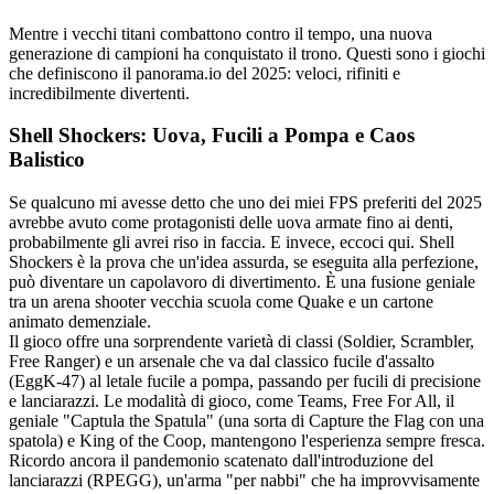
Mentre i vecchi titani combattono contro il tempo, una nuova
generazione di campioni ha conquistato il trono. Questi sono i giochi
che definiscono il panorama.io del 2025: veloci, rifiniti e
incredibilmente divertenti.
Shell Shockers: Uova, Fucili a Pompa e Caos
Balistico
Se qualcuno mi avesse detto che uno dei miei FPS preferiti del 2025
avrebbe avuto come protagonisti delle uova armate fino ai denti,
probabilmente gli avrei riso in faccia. E invece, eccoci qui. Shell
Shockers è la prova che un'idea assurda, se eseguita alla perfezione,
può diventare un capolavoro di divertimento. È una fusione geniale
tra un arena shooter vecchia scuola come Quake e un cartone
animato demenziale.
Il gioco offre una sorprendente varietà di classi (Soldier, Scrambler,
Free Ranger) e un arsenale che va dal classico fucile d'assalto
(EggK-47) al letale fucile a pompa, passando per fucili di precisione
e lanciarazzi. Le modalità di gioco, come Teams, Free For All, il
geniale "Captula the Spatula" (una sorta di Capture the Flag con una
spatola) e King of the Coop, mantengono l'esperienza sempre fresca.
Ricordo ancora il pandemonio scatenato dall'introduzione del
lanciarazzi (RPEGG), un'arma "per nabbi" che ha improvvisamente