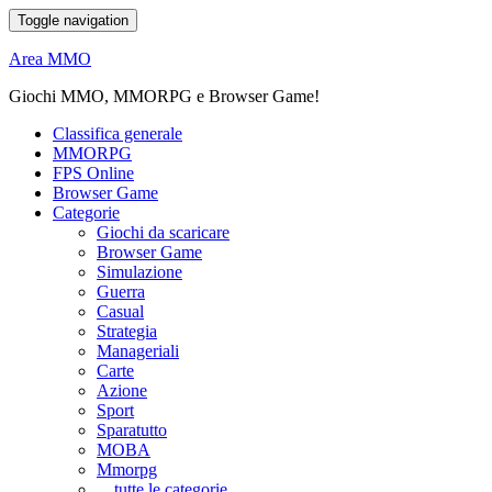
Toggle navigation
Area MMO
Giochi MMO, MMORPG e Browser Game!
Classifica generale
MMORPG
FPS Online
Browser Game
Categorie
Giochi da scaricare
Browser Game
Simulazione
Guerra
Casual
Strategia
Manageriali
Carte
Azione
Sport
Sparatutto
MOBA
Mmorpg
... tutte le categorie