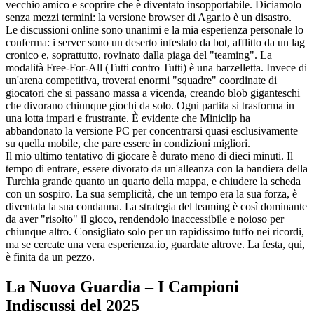
vecchio amico e scoprire che è diventato insopportabile. Diciamolo
senza mezzi termini: la versione browser di Agar.io è un disastro.
Le discussioni online sono unanimi e la mia esperienza personale lo
conferma: i server sono un deserto infestato da bot, afflitto da un lag
cronico e, soprattutto, rovinato dalla piaga del "teaming". La
modalità Free-For-All (Tutti contro Tutti) è una barzelletta. Invece di
un'arena competitiva, troverai enormi "squadre" coordinate di
giocatori che si passano massa a vicenda, creando blob giganteschi
che divorano chiunque giochi da solo. Ogni partita si trasforma in
una lotta impari e frustrante. È evidente che Miniclip ha
abbandonato la versione PC per concentrarsi quasi esclusivamente
su quella mobile, che pare essere in condizioni migliori.
Il mio ultimo tentativo di giocare è durato meno di dieci minuti. Il
tempo di entrare, essere divorato da un'alleanza con la bandiera della
Turchia grande quanto un quarto della mappa, e chiudere la scheda
con un sospiro. La sua semplicità, che un tempo era la sua forza, è
diventata la sua condanna. La strategia del teaming è così dominante
da aver "risolto" il gioco, rendendolo inaccessibile e noioso per
chiunque altro. Consigliato solo per un rapidissimo tuffo nei ricordi,
ma se cercate una vera esperienza.io, guardate altrove. La festa, qui,
è finita da un pezzo.
La Nuova Guardia – I Campioni
Indiscussi del 2025