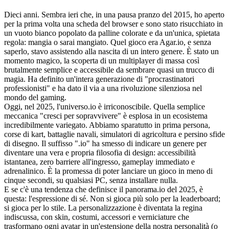
Dieci anni. Sembra ieri che, in una pausa pranzo del 2015, ho aperto
per la prima volta una scheda del browser e sono stato risucchiato in
un vuoto bianco popolato da palline colorate e da un'unica, spietata
regola: mangia o sarai mangiato. Quel gioco era Agar.io, e senza
saperlo, stavo assistendo alla nascita di un intero genere. È stato un
momento magico, la scoperta di un multiplayer di massa così
brutalmente semplice e accessibile da sembrare quasi un trucco di
magia. Ha definito un'intera generazione di "procrastinatori
professionisti" e ha dato il via a una rivoluzione silenziosa nel
mondo del gaming.
Oggi, nel 2025, l'universo.io è irriconoscibile. Quella semplice
meccanica "cresci per sopravvivere" è esplosa in un ecosistema
incredibilmente variegato. Abbiamo sparatutto in prima persona,
corse di kart, battaglie navali, simulatori di agricoltura e persino sfide
di disegno. Il suffisso ".io" ha smesso di indicare un genere per
diventare una vera e propria filosofia di design: accessibilità
istantanea, zero barriere all'ingresso, gameplay immediato e
adrenalinico. È la promessa di poter lanciare un gioco in meno di
cinque secondi, su qualsiasi PC, senza installare nulla.
E se c'è una tendenza che definisce il panorama.io del 2025, è
questa: l'espressione di sé. Non si gioca più solo per la leaderboard;
si gioca per lo stile. La personalizzazione è diventata la regina
indiscussa, con skin, costumi, accessori e verniciature che
trasformano ogni avatar in un'estensione della nostra personalità (o