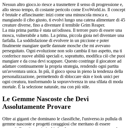
Nessun altro gioco.io riesce a trasmettere il senso di progressione e,
allo stesso tempo, di costante pericolo come EvoWorld.io. Il concept
è brutale e affascinante: inizi come una minuscola mosca e,
mangiando il cibo giusto, ti evolvi lungo una catena alimentare di 45
creature diverse, fino a diventare il temibile Grim Reaper.
La mia prima partita è stata un'odissea. Il terrore puro di essere una
mosca, vulnerabile a tutto. La prima, piccola gioia nel diventare una
farfalla. La soddisfazione di evolvere in un piccione e poter
finalmente mangiare quelle dannate mosche che mi avevano
perseguitato. Ogni evoluzione non solo cambia il tuo aspetto, ma ti
conferisce nuove abilità speciali e, soprattutto, modifica ciò che puoi
mangiare e da cosa devi scappare. Questo costringe il giocatore ad
adattare continuamente la propria strategia, rendendo ogni partita
un'avventura unica. In più, il gioco sposa in pieno la tendenza della
personalizzazione, permettendo di sbloccare skin e look unici per
ogni creatura, trasformando la sopravvivenza in una sfilata di moda
mortale. È la selezione naturale, ma con più stile.
Le Gemme Nascoste che Devi
Assolutamente Provare
Oltre ai giganti che dominano le classifiche, l'universo.io pullula di
gemme nascoste e progetti coraggiosi che meritano di essere