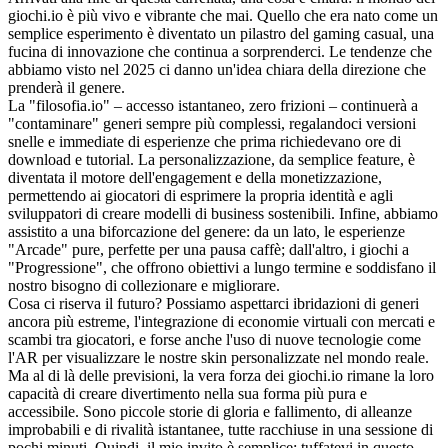
giochi.io è più vivo e vibrante che mai. Quello che era nato come un
semplice esperimento è diventato un pilastro del gaming casual, una
fucina di innovazione che continua a sorprenderci. Le tendenze che
abbiamo visto nel 2025 ci danno un'idea chiara della direzione che
prenderà il genere.
La "filosofia.io" – accesso istantaneo, zero frizioni – continuerà a
"contaminare" generi sempre più complessi, regalandoci versioni
snelle e immediate di esperienze che prima richiedevano ore di
download e tutorial. La personalizzazione, da semplice feature, è
diventata il motore dell'engagement e della monetizzazione,
permettendo ai giocatori di esprimere la propria identità e agli
sviluppatori di creare modelli di business sostenibili. Infine, abbiamo
assistito a una biforcazione del genere: da un lato, le esperienze
"Arcade" pure, perfette per una pausa caffè; dall'altro, i giochi a
"Progressione", che offrono obiettivi a lungo termine e soddisfano il
nostro bisogno di collezionare e migliorare.
Cosa ci riserva il futuro? Possiamo aspettarci ibridazioni di generi
ancora più estreme, l'integrazione di economie virtuali con mercati e
scambi tra giocatori, e forse anche l'uso di nuove tecnologie come
l'AR per visualizzare le nostre skin personalizzate nel mondo reale.
Ma al di là delle previsioni, la vera forza dei giochi.io rimane la loro
capacità di creare divertimento nella sua forma più pura e
accessibile. Sono piccole storie di gloria e fallimento, di alleanze
improbabili e di rivalità istantanee, tutte racchiuse in una sessione di
pochi minuti. Quindi, il mio invito è semplice: tuffatevi in questo