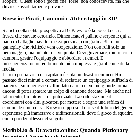
scoperti. Questi sono i giochi che, forse, non conoscevate, ma che
dovreste assolutamente provare.
Krew.io: Pirati, Cannoni e Abbordaggi in 3D!
Stanchi della solita prospettiva 2D? Krew.io è la boccata d'aria
fresca che stavate cercando. Dimenticatevi palline e serpenti: qui si
parla di battaglie navali in terza persona, con grafica 3D e un
gameplay che richiede vera cooperazione. Non controlli solo un
personaggio, ma un'intera nave pirata. Devi governare, mirare con i
cannoni, gestire l'equipaggio e abbordare i nemici. È
un'esperienza.io incredibilmente più complessa e gratificante della
media.
La mia prima volta da capitano è stata un disastro comico. Ho
passato dieci minuti a cercare di reclutare un equipaggio sull'isola di
partenza, solo per essere affondato da una nave più grande prima
ancora di poter sparare un colpo di cannone decente. Ma anche nel
fallimento, ho intravisto il potenziale. La soddisfazione di
coordinarsi con altri giocatori per mettere a segno una raffica di
cannonate è immensa. Krew.io rappresenta forse il futuro del genere:
esperienze più immersive e tridimensionali, dove il gioco di squadra
conta più dei riflessi del singolo.
Skribbl.io & Drawaria.online: Quando Pictionary
Incontra l'Anarchia di Internet