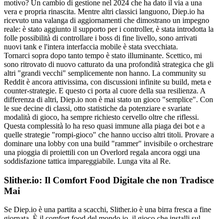
motivo? Un cambio di gestione nel 2024 che ha dato il via a una
vera e propria rinascita. Mentre altri classici languono, Diep.io ha
ricevuto una valanga di aggiornamenti che dimostrano un impegno
reale: è stato aggiunto il supporto per i controller, è stata introdotta la
folle possibilità di controllare i boss di fine livello, sono arrivati
nuovi tank e l'intera interfaccia mobile è stata svecchiata.
Tornarci sopra dopo tanto tempo è stato illuminante. Scettico, mi
sono ritrovato di nuovo catturato da una profondità strategica che gli
altri "grandi vecchi" semplicemente non hanno. La community su
Reddit è ancora attivissima, con discussioni infinite su build, meta e
counter-strategie. E questo ci porta al cuore della sua resilienza. A
differenza di altri, Diep.io non è mai stato un gioco "semplice". Con
le sue decine di classi, otto statistiche da potenziare e svariate
modalità di gioco, ha sempre richiesto cervello oltre che riflessi.
Questa complessità lo ha reso quasi immune alla piaga dei bot e a
quelle strategie "rompi-gioco" che hanno ucciso altri titoli. Provare a
dominare una lobby con una build "rammer" invisibile o orchestrare
una pioggia di proiettili con un Overlord regala ancora oggi una
soddisfazione tattica impareggiabile. Lunga vita al Re.
Slither.io: Il Comfort Food Digitale che non Tradisce
Mai
Se Diep.io è una partita a scacchi, Slither.io è una birra fresca a fine
giornata. È il comfort food del mondo.io, il gioco che installi sul