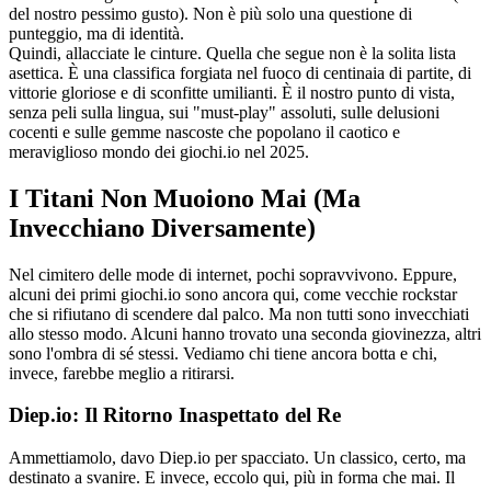
del nostro pessimo gusto). Non è più solo una questione di
punteggio, ma di identità.
Quindi, allacciate le cinture. Quella che segue non è la solita lista
asettica. È una classifica forgiata nel fuoco di centinaia di partite, di
vittorie gloriose e di sconfitte umilianti. È il nostro punto di vista,
senza peli sulla lingua, sui "must-play" assoluti, sulle delusioni
cocenti e sulle gemme nascoste che popolano il caotico e
meraviglioso mondo dei giochi.io nel 2025.
I Titani Non Muoiono Mai (Ma
Invecchiano Diversamente)
Nel cimitero delle mode di internet, pochi sopravvivono. Eppure,
alcuni dei primi giochi.io sono ancora qui, come vecchie rockstar
che si rifiutano di scendere dal palco. Ma non tutti sono invecchiati
allo stesso modo. Alcuni hanno trovato una seconda giovinezza, altri
sono l'ombra di sé stessi. Vediamo chi tiene ancora botta e chi,
invece, farebbe meglio a ritirarsi.
Diep.io: Il Ritorno Inaspettato del Re
Ammettiamolo, davo Diep.io per spacciato. Un classico, certo, ma
destinato a svanire. E invece, eccolo qui, più in forma che mai. Il