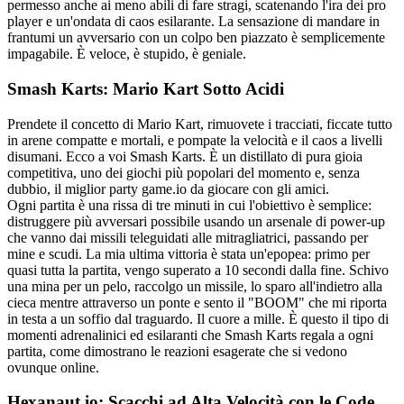
permesso anche ai meno abili di fare stragi, scatenando l'ira dei pro
player e un'ondata di caos esilarante. La sensazione di mandare in
frantumi un avversario con un colpo ben piazzato è semplicemente
impagabile. È veloce, è stupido, è geniale.
Smash Karts: Mario Kart Sotto Acidi
Prendete il concetto di Mario Kart, rimuovete i tracciati, ficcate tutto
in arene compatte e mortali, e pompate la velocità e il caos a livelli
disumani. Ecco a voi Smash Karts. È un distillato di pura gioia
competitiva, uno dei giochi più popolari del momento e, senza
dubbio, il miglior party game.io da giocare con gli amici.
Ogni partita è una rissa di tre minuti in cui l'obiettivo è semplice:
distruggere più avversari possibile usando un arsenale di power-up
che vanno dai missili teleguidati alle mitragliatrici, passando per
mine e scudi. La mia ultima vittoria è stata un'epopea: primo per
quasi tutta la partita, vengo superato a 10 secondi dalla fine. Schivo
una mina per un pelo, raccolgo un missile, lo sparo all'indietro alla
cieca mentre attraverso un ponte e sento il "BOOM" che mi riporta
in testa a un soffio dal traguardo. Il cuore a mille. È questo il tipo di
momenti adrenalinici ed esilaranti che Smash Karts regala a ogni
partita, come dimostrano le reazioni esagerate che si vedono
ovunque online.
Hexanaut.io: Scacchi ad Alta Velocità con le Code