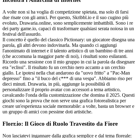
A volte non si ha voglia di competizione spietata, ma solo di farsi
due risate con gli amici. Per questo, Skribbl.io e il suo cugino più
evoluto, Drawaria.online, sono semplicemente imbattibili. Sono i re
dei party game.io, capaci di trasformare qualsiasi serata noiosa in un
festival dell'assurdo.
Il concetto è quello del classico Pictionary: un giocatore disegna una
parola, gli altri devono indovinarla. Ma quando ci aggiungi
l'anonimato di internet e il talento artistico di un bambino di tre anni
(che accomuna la maggior parte di noi), i risultati sono esilaranti.
Ricordo una sessione con il mio gruppo in cui la parola da disegnare
era "eclissi". Il risultato fu un cerchio nero accanto a un cerchio
giallo. Le ipotesi nella chat andarono da "uovo fritto" a "Pac-Man
depresso" fino a "il buco del c*** di una vespa". Abbiamo riso per
dieci minuti. Drawaria, in più, aggiunge la possibilità di
personalizzare il proprio avatar con accessori a tema artistico,
cavalcando l'onda della customizzazione che domina il 2025. Questi
giochi sono la prova che non serve una grafica fotorealistica per
creare un'esperienza sociale memorabile: a volte, basta un browser e
un gruppo di amici con pessime doti artistiche.
Florr.io: Il Gioco di Ruolo Travestito da Fiore
Non lasciatevi ingannare dalla grafica semplice e dal tema floreale: