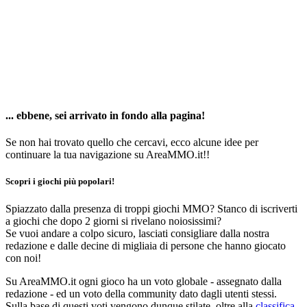
... ebbene, sei arrivato in fondo alla pagina!
Se non hai trovato quello che cercavi, ecco alcune idee per
continuare la tua navigazione su AreaMMO.it!!
Scopri i giochi più popolari!
Spiazzato dalla presenza di troppi giochi MMO? Stanco di iscriverti
a giochi che dopo 2 giorni si rivelano noiosissimi?
Se vuoi andare a colpo sicuro, lasciati consigliare dalla nostra
redazione e dalle decine di migliaia di persone che hanno giocato
con noi!
Su AreaMMO.it ogni gioco ha un voto globale - assegnato dalla
redazione - ed un voto della community dato dagli utenti stessi.
Sulla base di questi voti vengono dunque stilate, oltre alla
classifica