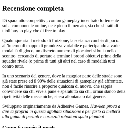
Recensione completa
Di sparatutto competitivi, con un gameplay incentrato fortemente
sulla componente online, ne è pieno il mercato, sia che si tratti di
titoli buy to play che di free to play.
Qualunque sia il metodo di fruizione, la sostanza cambia di poco:
all’interno di mappe di grandezza variabile e partecipando a varie
modalità di gioco, un discreto numero di giocatori si butta nello
scontro, cercando di portare a termine i propri obiettivi prima della
squadra rivale (o prima di tutti gli altri nel caso di modalità tutti
contro tutti).
In uno scenario del genere, dove la maggior parte delle strade sono
già state prese ed il 90% delle situazioni di gameplay già affrontate,
non è facile riuscire a proporre qualcosa di nuovo, che sappia
convincere sia chi vive a pane e sparatutto sia chi, ormai stanco della
ripetitività delle meccaniche, si era allontanato dal genere.
Sviluppato originariamente da Adhesive Games,
Hawken prova a
dire la propria in questa affollata situazione e per farlo ci metterà
alla guida di pesanti e corazzati robottoni sputa piombo!
Come ti concio il mech