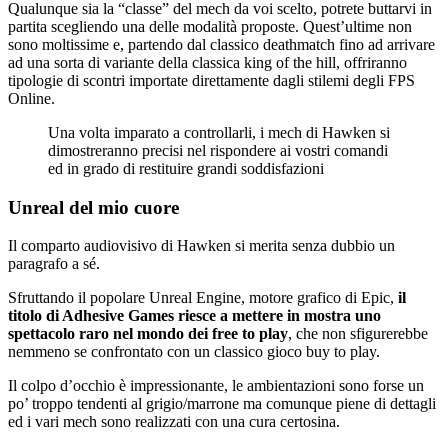
Qualunque sia la “classe” del mech da voi scelto, potrete buttarvi in
partita scegliendo una delle modalità proposte. Quest’ultime non
sono moltissime e, partendo dal classico deathmatch fino ad arrivare
ad una sorta di variante della classica king of the hill, offriranno
tipologie di scontri importate direttamente dagli stilemi degli FPS
Online.
Una volta imparato a controllarli, i mech di Hawken si
dimostreranno precisi nel rispondere ai vostri comandi
ed in grado di restituire grandi soddisfazioni
Unreal del mio cuore
Il comparto audiovisivo di Hawken si merita senza dubbio un
paragrafo a sé.
Sfruttando il popolare Unreal Engine, motore grafico di Epic,
il
titolo di Adhesive Games riesce a mettere in mostra uno
spettacolo raro nel mondo dei free to play
, che non sfigurerebbe
nemmeno se confrontato con un classico gioco buy to play.
Il colpo d’occhio è impressionante, le ambientazioni sono forse un
po’ troppo tendenti al grigio/marrone ma comunque piene di dettagli
ed i vari mech sono realizzati con una cura certosina.