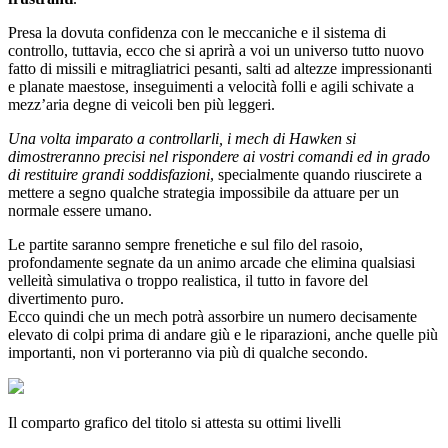
Presa la dovuta confidenza con le meccaniche e il sistema di
controllo, tuttavia, ecco che si aprirà a voi un universo tutto nuovo
fatto di missili e mitragliatrici pesanti, salti ad altezze impressionanti
e planate maestose, inseguimenti a velocità folli e agili schivate a
mezz’aria degne di veicoli ben più leggeri.
Una volta imparato a controllarli, i mech di Hawken si
dimostreranno precisi nel rispondere ai vostri comandi ed in grado
di restituire grandi soddisfazioni
, specialmente quando riuscirete a
mettere a segno qualche strategia impossibile da attuare per un
normale essere umano.
Le partite saranno sempre frenetiche e sul filo del rasoio,
profondamente segnate da un animo arcade che elimina qualsiasi
velleità simulativa o troppo realistica, il tutto in favore del
divertimento puro.
Ecco quindi che un mech potrà assorbire un numero decisamente
elevato di colpi prima di andare giù e le riparazioni, anche quelle più
importanti, non vi porteranno via più di qualche secondo.
Il comparto grafico del titolo si attesta su ottimi livelli