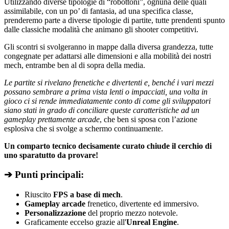
Utilizzando diverse tipologie di “robottoni”, ognuna delle quali
assimilabile, con un po’ di fantasia, ad una specifica classe,
prenderemo parte a diverse tipologie di partite, tutte prendenti spunto
dalle classiche modalità che animano gli shooter competitivi.
Gli scontri si svolgeranno in mappe dalla diversa grandezza, tutte
congegnate per adattarsi alle dimensioni e alla mobilità dei nostri
mech, entrambe ben al di sopra della media.
Le partite si rivelano frenetiche e divertenti e, benché i vari mezzi
possano sembrare a prima vista lenti o impacciati, una volta in
gioco ci si rende immediatamente conto di come gli sviluppatori
siano stati in grado di conciliare queste caratteristiche ad un
gameplay prettamente arcade
, che ben si sposa con l’azione
esplosiva che si svolge a schermo continuamente.
Un comparto tecnico decisamente curato chiude il cerchio di
uno sparatutto da provare!
➔ Punti principali:
Riuscito
FPS a base di mech
.
Gameplay arcade
frenetico, divertente ed immersivo.
Personalizzazione
del proprio mezzo notevole.
Graficamente eccelso grazie all'
Unreal Engine
.