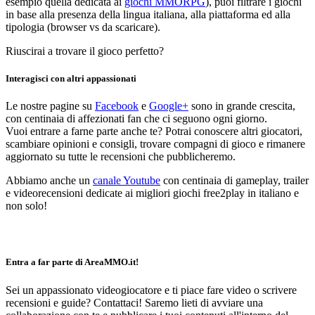
esempio quella dedicata ai
giochi MMORPG
), puoi filtrare i giochi
in base alla presenza della lingua italiana, alla piattaforma ed alla
tipologia (browser vs da scaricare).
Riuscirai a trovare il gioco perfetto?
Interagisci con altri appassionati
Le nostre pagine su
Facebook
e
Google+
sono in grande crescita,
con centinaia di affezionati fan che ci seguono ogni giorno.
Vuoi entrare a farne parte anche te? Potrai conoscere altri giocatori,
scambiare opinioni e consigli, trovare compagni di gioco e rimanere
aggiornato su tutte le recensioni che pubblicheremo.
Abbiamo anche un
canale Youtube
con centinaia di gameplay, trailer
e videorecensioni dedicate ai migliori giochi free2play in italiano e
non solo!
Entra a far parte di AreaMMO.it!
Sei un appassionato videogiocatore e ti piace fare video o scrivere
recensioni e guide? Contattaci! Saremo lieti di avviare una