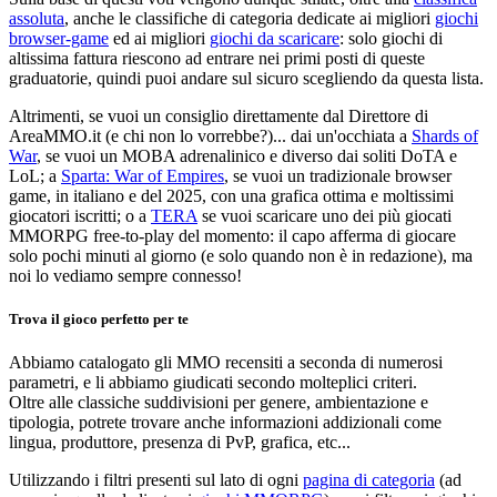
assoluta
, anche le classifiche di categoria dedicate ai migliori
giochi
browser-game
ed ai migliori
giochi da scaricare
: solo giochi di
altissima fattura riescono ad entrare nei primi posti di queste
graduatorie, quindi puoi andare sul sicuro scegliendo da questa lista.
Altrimenti, se vuoi un consiglio direttamente dal Direttore di
AreaMMO.it (e chi non lo vorrebbe?)... dai un'occhiata a
Shards of
War
, se vuoi un MOBA adrenalinico e diverso dai soliti DoTA e
LoL; a
Sparta: War of Empires
, se vuoi un tradizionale browser
game, in italiano e del 2025, con una grafica ottima e moltissimi
giocatori iscritti; o a
TERA
se vuoi scaricare uno dei più giocati
MMORPG free-to-play del momento: il capo afferma di giocare
solo pochi minuti al giorno (e solo quando non è in redazione), ma
noi lo vediamo sempre connesso!
Trova il gioco perfetto per te
Abbiamo catalogato gli MMO recensiti a seconda di numerosi
parametri, e li abbiamo giudicati secondo molteplici criteri.
Oltre alle classiche suddivisioni per genere, ambientazione e
tipologia, potrete trovare anche informazioni addizionali come
lingua, produttore, presenza di PvP, grafica, etc...
Utilizzando i filtri presenti sul lato di ogni
pagina di categoria
(ad