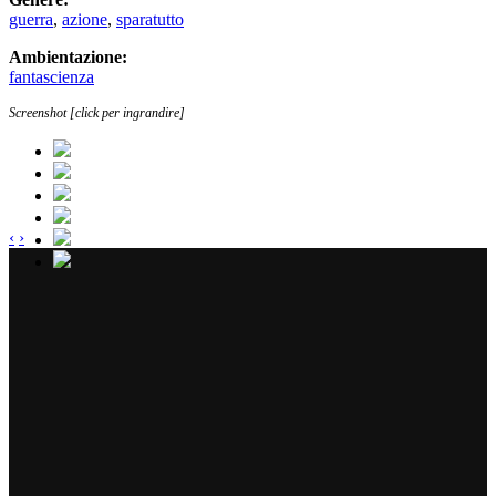
guerra
,
azione
,
sparatutto
Ambientazione:
fantascienza
Screenshot [click per ingrandire]
‹
›