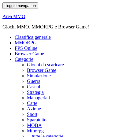
Toggle navigation
Area MMO
Giochi MMO, MMORPG e Browser Game!
Classifica generale
MMORPG
FPS Online
Browser Game
Categorie
Giochi da scaricare
Browser Game
Simulazione
Guerra
Casual
Strategia
Manageriali
Carte
Azione
Sport
Sparatutto
MOBA
Mmorpg
... tutte le categorie