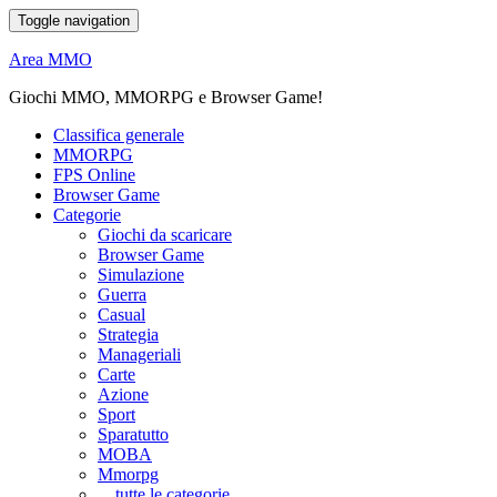
Toggle navigation
Area MMO
Giochi MMO, MMORPG e Browser Game!
Classifica generale
MMORPG
FPS Online
Browser Game
Categorie
Giochi da scaricare
Browser Game
Simulazione
Guerra
Casual
Strategia
Manageriali
Carte
Azione
Sport
Sparatutto
MOBA
Mmorpg
... tutte le categorie