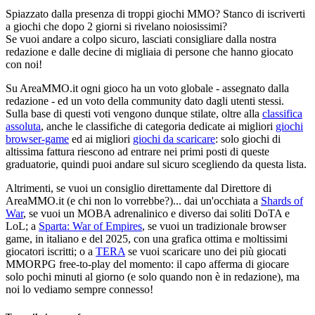
Spiazzato dalla presenza di troppi giochi MMO? Stanco di iscriverti
a giochi che dopo 2 giorni si rivelano noiosissimi?
Se vuoi andare a colpo sicuro, lasciati consigliare dalla nostra
redazione e dalle decine di migliaia di persone che hanno giocato
con noi!
Su AreaMMO.it ogni gioco ha un voto globale - assegnato dalla
redazione - ed un voto della community dato dagli utenti stessi.
Sulla base di questi voti vengono dunque stilate, oltre alla
classifica
assoluta
, anche le classifiche di categoria dedicate ai migliori
giochi
browser-game
ed ai migliori
giochi da scaricare
: solo giochi di
altissima fattura riescono ad entrare nei primi posti di queste
graduatorie, quindi puoi andare sul sicuro scegliendo da questa lista.
Altrimenti, se vuoi un consiglio direttamente dal Direttore di
AreaMMO.it (e chi non lo vorrebbe?)... dai un'occhiata a
Shards of
War
, se vuoi un MOBA adrenalinico e diverso dai soliti DoTA e
LoL; a
Sparta: War of Empires
, se vuoi un tradizionale browser
game, in italiano e del 2025, con una grafica ottima e moltissimi
giocatori iscritti; o a
TERA
se vuoi scaricare uno dei più giocati
MMORPG free-to-play del momento: il capo afferma di giocare
solo pochi minuti al giorno (e solo quando non è in redazione), ma
noi lo vediamo sempre connesso!