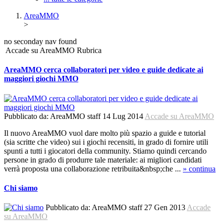
AreaMMO
>
no seconday nav found
Accade su AreaMMO
Rubrica
AreaMMO cerca collaboratori per video e guide dedicate ai
maggiori giochi MMO
Pubblicato da:
AreaMMO staff
14 Lug 2014
Accade su AreaMMO
Il nuovo AreaMMO vuol dare molto più spazio a guide e tutorial
(sia scritte che video) sui i giochi recensiti, in grado di fornire utili
spunti a tutti i giocatori della community. Stiamo quindi cercando
persone in grado di produrre tale materiale: ai migliori candidati
verrà proposta una collaborazione retribuita&nbsp;che ...
» continua
Chi siamo
Pubblicato da:
AreaMMO staff
27 Gen 2013
Accade
su AreaMMO