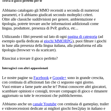
Trova il gioco perfetto per te
Abbiamo catalogato gli MMO recensiti a seconda di numerosi
parametri, e li abbiamo giudicati secondo molteplici criteri.
Oltre alle classiche suddivisioni per genere, ambientazione e
tipologia, potrete trovare anche informazioni addizionali come
lingua, produttore, presenza di PvP, grafica, etc...
Utilizzando i filtri presenti sul lato di ogni
pagina di categoria
(ad
esempio quella dedicata ai
giochi MMORPG
), puoi filtrare i giochi
in base alla presenza della lingua italiana, alla piattaforma ed alla
tipologia (browser vs da scaricare).
Riuscirai a trovare il gioco perfetto?
Interagisci con altri appassionati
Le nostre pagine su
Facebook
e
Google+
sono in grande crescita,
con centinaia di affezionati fan che ci seguono ogni giorno.
Vuoi entrare a farne parte anche te? Potrai conoscere altri giocatori,
scambiare opinioni e consigli, trovare compagni di gioco e rimanere
aggiornato su tutte le recensioni che pubblicheremo.
Abbiamo anche un
canale Youtube
con centinaia di gameplay, trailer
e videorecensioni dedicate ai migliori giochi free2play in italiano e